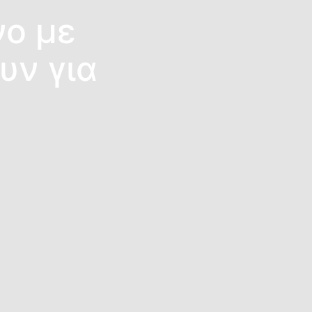
νο με
υν για