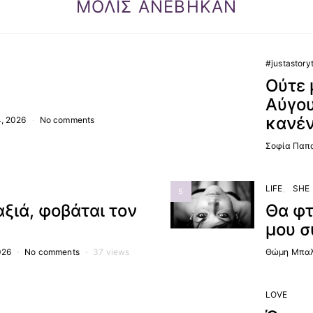
ΜΟΛΙΣ ΑΝΕΒΗΚΑΝ
#justastoryt
4
Ούτε 
Αύγου
κανέν
4, 2026
No comments
Σοφία Παπ
LIFE
SHE
5
αξιά, φοβάται τον
Θα φτ
μου σ
026
No comments
37 views
Θώμη Μπαλ
LOVE
6