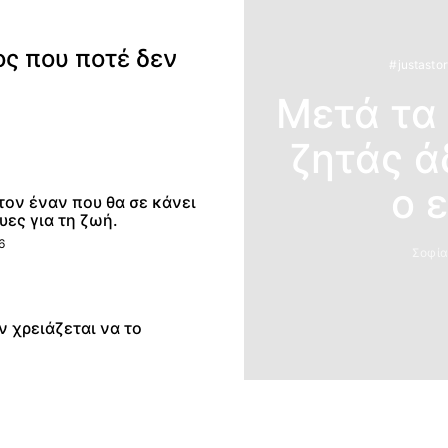
ος που ποτέ δεν
#justastor
Μετά τα
ζητάς άδ
ο 
 τον έναν που θα σε κάνει
ες για τη ζωή.
6
Σοφία
εν χρειάζεται να το