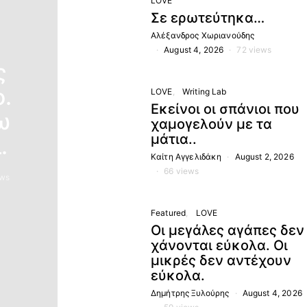
LOVE
Σε ερωτεύτηκα…
Αλέξανδρος Χωριανούδης
August 4, 2026
72 views
ς
.
LOVE
Writing Lab
Εκείνοι οι σπάνιοι που
ω
χαμογελούν με τα
μάτια..
.
Καίτη Αγγελιδάκη
August 2, 2026
66 views
ews
Featured
LOVE
Οι μεγάλες αγάπες δεν
χάνονται εύκολα. Οι
μικρές δεν αντέχουν
εύκολα.
Δημήτρης Ξυλούρης
August 4, 2026