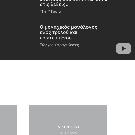
στις λέξεις..
The Y Factor
Ο μοναχικός μονόλογος
ενός τρελού και
ερωτευμένου
Γιώργος Καραγεώργος
WRITING LAB
810
Posts