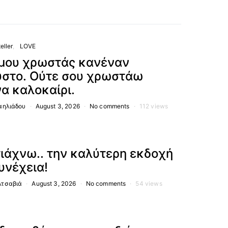
eller
LOVE
μου χρωστάς κανέναν
στο. Ούτε σου χρωστάω
α καλοκαίρι.
αηλιάδου
August 3, 2026
No comments
112 views
ιάχνω.. την καλύτερη εκδοχή
υνέχεια!
τσαβιά
August 3, 2026
No comments
54 views