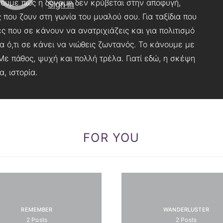
εύουμε πως η δύναμη δεν κρύβεται στην αποφυγή,
που ζουν στη γωνία του μυαλού σου. Για ταξίδια που
ς που σε κάνουν να ανατριχιάζεις και για πολιτισμό
για ό,τι σε κάνει να νιώθεις ζωντανός. Το κάνουμε με
 Με πάθος, ψυχή και πολλή τρέλα. Γιατί εδώ, η σκέψη
, ιστορία.
FOR YOU
REMEMBER
WANDERLUSTER
2
Posts
2
Posts