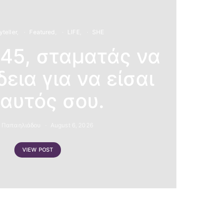
yteller
Featured
LIFE
SHE
 45, σταματάς να
εια για να είσαι
εαυτός σου.
 Παπαηλιάδου
August 6, 2026
VIEW POST