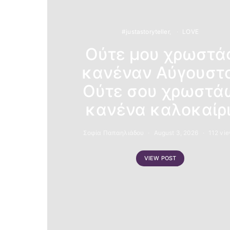
#justastoryteller
LOVE
Ούτε μου χρωστά
κανέναν Αύγουστο
Ούτε σου χρωστά
κανένα καλοκαίρι
Σοφία Παπαηλιάδου
August 3, 2026
112 vi
VIEW POST