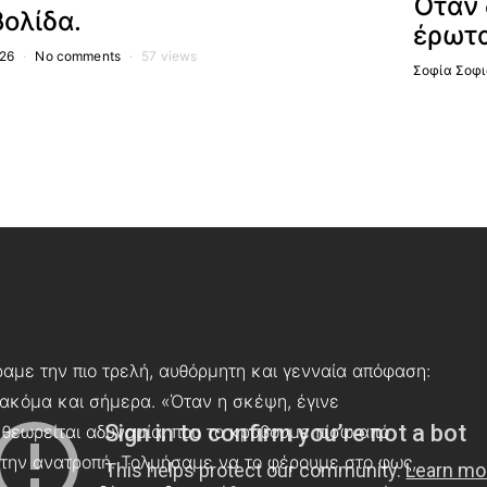
Όταν 
ολίδα.
έρωτα
026
No comments
57 views
Σοφία Σοφι
αμε την πιο τρελή, αυθόρμητη και γενναία απόφαση:
 ακόμα και σήμερα. «Όταν η σκέψη, έγινε
 θεωρείται αδυναμία, που το κρύβουμε πίσω από
 την ανατροπή. Τολμήσαμε να το φέρουμε στο φως,