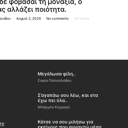
δε φοβάσαι τη μοναξιά, ο
ς αλλάζει ποιότητα.
ανίδου
August 2, 2026
No comments
48 views
Μεγάλωσα φίλη..
Σοφία Παπαηλιάδου
Σ’αγαπάω σου λέω, και στα
έχω πει όλα..
Μπάρμπυ Κορμαρή
Κάτσε να σου μιλήσω για
εκείνους που συναντώ μέσα