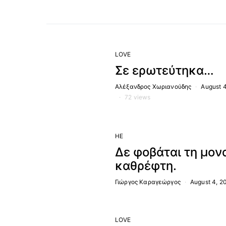
1
LOVE
Σε ερωτεύτηκα…
Αλέξανδρος Χωριανούδης
August 
72 views
HE
2
Δε φοβάται τη μον
καθρέφτη.
Γιώργος Καραγεώργος
August 4, 2
3
LOVE