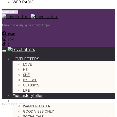
WEB RADIO
SUBSCRIBE
Όταν η σκέψη, έγινε συναίσθημα
194K
30K
0
LOVELETTERS
LOVE
HE
SHE
BYE BYE
CLASSICS
LIFE
#justastoryteller
MORE
Posts by author
WANDERLUSTER
GOOD VIBES ONLY
SOCIAL TALK