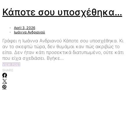
Κάποτε σου υποσχέθηκα…
April 3, 2026
Ιωάννα Ανδριανού
Γράφει η Ιωάννα Ανδριανού Κάποτε σου υποσχέθηκα. Κι
αν το σκεφτώ τώρα, δεν θυμάμαι καν πώς ακριβώς το
είπα. Δεν ήταν κάτι προσεκτικά διατυπωμένο, ούτε κάτι
που είχα σχεδιάσει. Βγήκε…
VIEW POST
SHARE