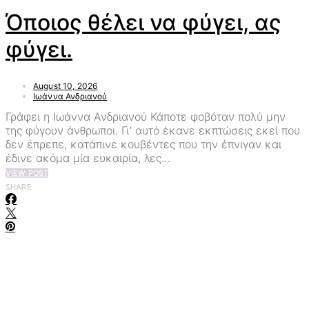
Όποιος θέλει να φύγει, ας
φύγει.
August 10, 2026
Ιωάννα Ανδριανού
Γράφει η Ιωάννα Ανδριανού Κάποτε φοβόταν πολύ μην
της φύγουν άνθρωποι. Γι’ αυτό έκανε εκπτώσεις εκεί που
δεν έπρεπε, κατάπινε κουβέντες που την έπνιγαν και
έδινε ακόμα μία ευκαιρία, λες…
VIEW POST
SHARE