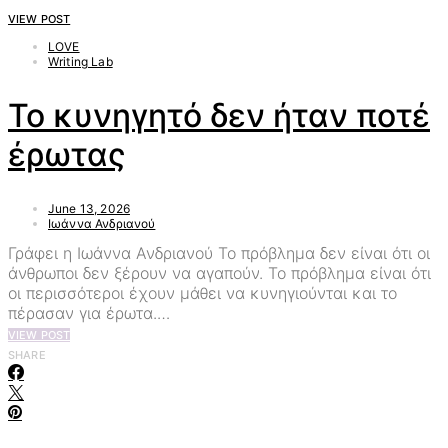
VIEW POST
LOVE
Writing Lab
Το κυνηγητό δεν ήταν ποτέ
έρωτας
June 13, 2026
Ιωάννα Ανδριανού
Γράφει η Ιωάννα Ανδριανού Το πρόβλημα δεν είναι ότι οι
άνθρωποι δεν ξέρουν να αγαπούν. Το πρόβλημα είναι ότι
οι περισσότεροι έχουν μάθει να κυνηγιούνται και το
πέρασαν για έρωτα.…
VIEW POST
SHARE