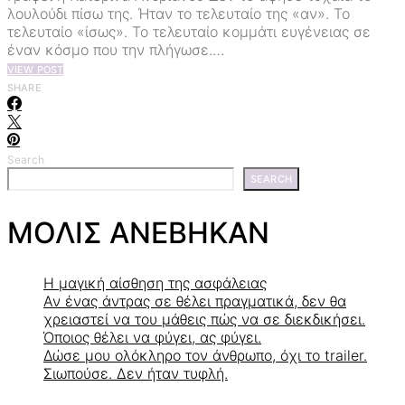
λουλούδι πίσω της. Ήταν το τελευταίο της «αν». Το
τελευταίο «ίσως». Το τελευταίο κομμάτι ευγένειας σε
έναν κόσμο που την πλήγωσε.…
VIEW POST
SHARE
Search
SEARCH
ΜΟΛΙΣ ΑΝΕΒΗΚΑΝ
Η μαγική αίσθηση της ασφάλειας
Αν ένας άντρας σε θέλει πραγματικά, δεν θα
χρειαστεί να του μάθεις πώς να σε διεκδικήσει.
Όποιος θέλει να φύγει, ας φύγει.
Δώσε μου ολόκληρο τον άνθρωπο, όχι το trailer.
Σιωπούσε. Δεν ήταν τυφλή.