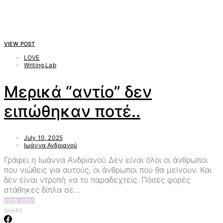
VIEW POST
LOVE
Writing Lab
Μερικά “αντίο” δεν
ειπώθηκαν ποτέ..
July 10, 2025
Ιωάννα Ανδριανού
Γράφει η Ιωάννα Ανδριανού Δεν είναι όλοι οι άνθρωποι
που νιώθεις για αυτούς, οι άνθρωποι που θα μείνουν. Και
δεν είναι ντροπή να το παραδεχτείς. Πόσες φορές
στάθηκες δίπλα σε…
VIEW POST
SHARE