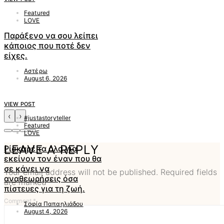
Featured
LOVE
Παράξενο να σου λείπει
κάποιος που ποτέ δεν
είχες.
Αστέρω
August 6, 2026
VIEW POST
‹
›
#justastoryteller
Featured
LOVE
LEAVE A REPLY
Ρίσκαρέ τα όλα για
εκείνον τον έναν που θα
σε κάνει να
Your email address will not be published.
Required fields
αναθεωρήσεις όσα
are marked
*
πίστευες για τη ζωή.
Comment
*
Σοφία Παπαηλιάδου
August 4, 2026