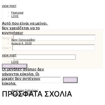
VIEW POST
Featured
LOVE
Αυτό που είναι να μείνει,
δεν χρειάζεται να το
κυνηγήσεις
Name
*
Άρης Γρηγοριάδης
August 4, 2026
Email
*
VIEW POST
Website
LOVE
Οι μεγάλες αγάπες δεν
χάνονται εύκολα. Οι
Search
μικρές δεν αντέχουν
SEARCH
εύκολα.
Δημήτρης Ξυλούρης
ΠΡΟΣΦΑΤΑ ΣΧΟΛΙΑ
August 4, 2026