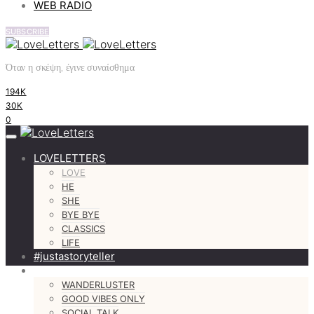
WEB RADIO
SUBSCRIBE
Όταν η σκέψη, έγινε συναίσθημα
194K
30K
0
LOVELETTERS
LOVE
HE
SHE
BYE BYE
CLASSICS
LIFE
#justastoryteller
MORE
WANDERLUSTER
GOOD VIBES ONLY
SOCIAL TALK