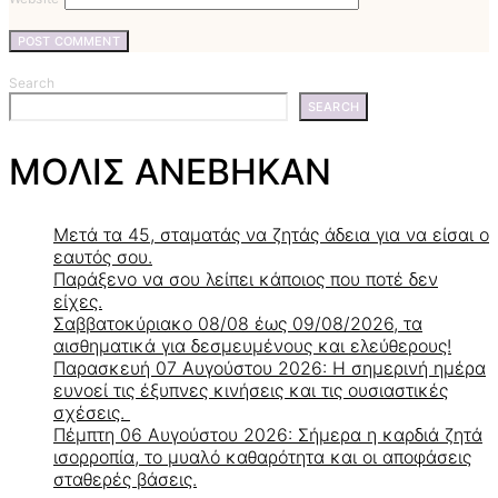
Search
SEARCH
ΜΟΛΙΣ ΑΝΕΒΗΚΑΝ
Μετά τα 45, σταματάς να ζητάς άδεια για να είσαι ο
εαυτός σου.
Παράξενο να σου λείπει κάποιος που ποτέ δεν
είχες.
Σαββατοκύριακο 08/08 έως 09/08/2026, τα
αισθηματικά για δεσμευμένους και ελεύθερους!
Παρασκευή 07 Αυγούστου 2026: Η σημερινή ημέρα
ευνοεί τις έξυπνες κινήσεις και τις ουσιαστικές
σχέσεις.
Πέμπτη 06 Αυγούστου 2026: Σήμερα η καρδιά ζητά
ισορροπία, το μυαλό καθαρότητα και οι αποφάσεις
σταθερές βάσεις.