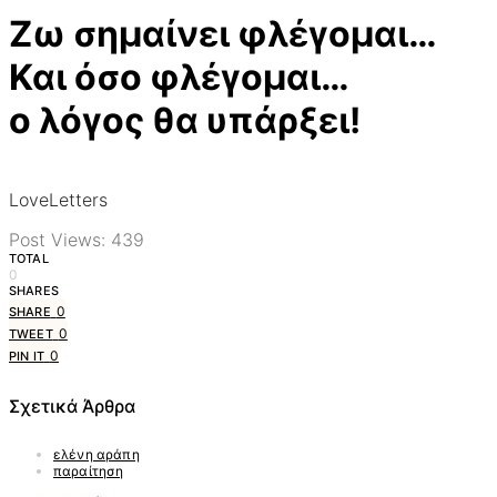
Ζω σημαίνει φλέγομαι…
Και όσο φλέγομαι…
ο λόγος θα υπάρξει!
LoveLetters
Post Views:
439
TOTAL
0
SHARES
0
SHARE
0
TWEET
0
PIN IT
Σχετικά Άρθρα
ελένη αράπη
παραίτηση