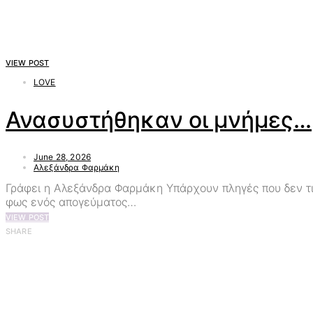
VIEW POST
LOVE
Ανασυστήθηκαν οι μνήμες…
June 28, 2026
Αλεξάνδρα Φαρμάκη
Γράφει η Αλεξάνδρα Φαρμάκη Υπάρχουν πληγές που δεν τις 
φως ενός απογεύματος…
VIEW POST
SHARE