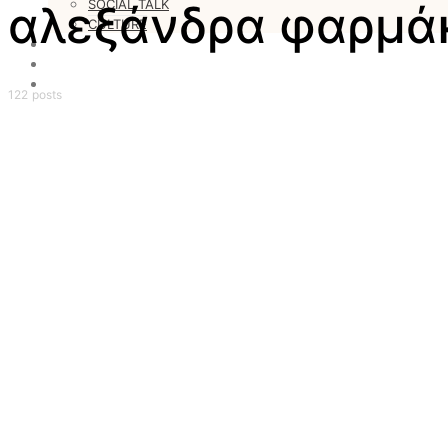
SOCIAL TALK
αλεξάνδρα φαρμά
CULTURE
LOVESTARS
WRITERS
WEB RADIO
122 posts