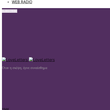
WEB RADIO
SUBSCRIBE
Όταν η σκέψη, έγινε συναίσθημα
194K