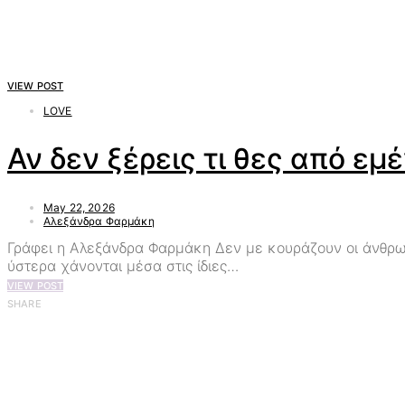
VIEW POST
LOVE
Αν δεν ξέρεις τι θες από εμ
May 22, 2026
Αλεξάνδρα Φαρμάκη
Γράφει η Αλεξάνδρα Φαρμάκη Δεν με κουράζουν οι άνθρωπ
ύστερα χάνονται μέσα στις ίδιες…
VIEW POST
SHARE