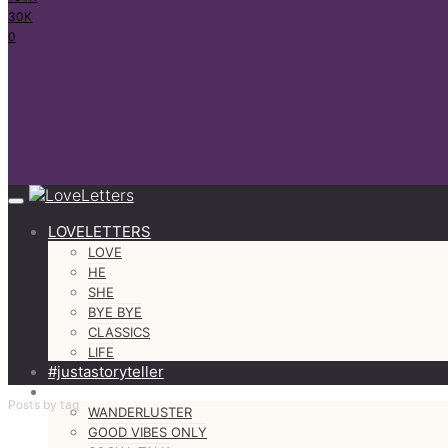
30K
0
LOVELETTERS
LOVE
HE
SHE
BYE BYE
CLASSICS
LIFE
#justastoryteller
MORE
Posts by tag
WANDERLUSTER
GOOD VIBES ONLY