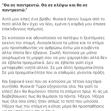
“Θα σε παντρευτώ. Θα σε κλέψω και θα σε
παντρευτώ.”
Αυτό μου είπες ένα βράδυ. Φυσικά ήσουν λιώμα από το
ποτό αλλά δεν έχει να λέει, εμένα η καρδιά μου έπιασε
επικίνδυνους παλμούς.
Σε κοιτούσα και αδυνατούσα να πιστέψω τι ξεστόμισες
εκείνη την στιγμή. Ανοιγόκλεινα τα μάτια και το στόμα
μου προσπαθώντας να αρθρώσω έστω μία κουβέντα
άλλα τίποτα δεν έβγαινε. Σιωπή. Κοιτούσα με μάτια
γουρλωμένα τη μορφή σου να μου χαμογελάει αλλά δεν
σε έβλεπα πραγματικά. Δεν σε έβλεπα γιατί είχα
μεταφερθεί νοητά αλλού. Σε μια άλλη πραγματικότητα.
Σε μία πραγματικότητα που οι επιθυμίες γίνονται πράξη.
Και ξαφνικά εκεί που σε κοιτούσα με τέτοια λαχτάρα
συνήλθα. Φυσικά! Τώρα εξηγούνται όλα. Να γιατί το
είπες! Δεν θα θυμόσουν τίποτα το επόμενο πρωί. Κι ας με
διαβεβαίωνες πως θα θυμάσαι τα πάντα. Ήξερα. Ήξερα
πως όλα όσα είπες ήταν απλώς το ποτό που μιλούσε.
Ήξερα πως την επόμενη κιόλας μέρα θα προσπαθήσεις
να τα μπαλώσεις όπως όπως.