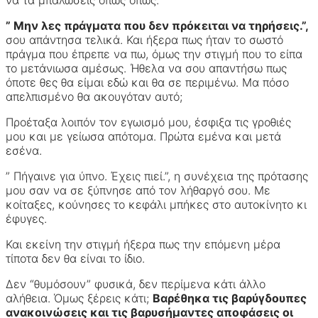
” Μην λες πράγματα που δεν πρόκειται να τηρήσεις.”,
σου απάντησα τελικά. Και ήξερα πως ήταν το σωστό
πράγμα που έπρεπε να πω, όμως την στιγμή που το είπα
το μετάνιωσα αμέσως. Ήθελα να σου απαντήσω πως
όποτε θες θα είμαι εδώ και θα σε περιμένω. Μα πόσο
απελπισμένο θα ακουγόταν αυτό;
Προέταξα λοιπόν τον εγωισμό μου, έσφιξα τις γροθιές
μου και με γείωσα απότομα. Πρώτα εμένα και μετά
εσένα.
” Πήγαινε για ύπνο. Έχεις πιεί.”, η συνέχεια της πρότασης
μου σαν να σε ξύπνησε από τον λήθαργό σου. Με
κοίταξες, κούνησες το κεφάλι μπήκες στο αυτοκίνητο κι
έφυγες.
Και εκείνη την στιγμή ήξερα πως την επόμενη μέρα
τίποτα δεν θα είναι το ίδιο.
Δεν “θυμόσουν” φυσικά, δεν περίμενα κάτι άλλο
αλήθεια. Όμως ξέρεις κάτι;
Βαρέθηκα τις βαρύγδουπες
ανακοινώσεις και τις βαρυσήμαντες αποφάσεις οι