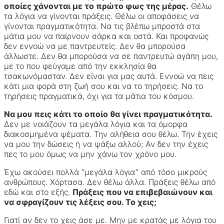
οποίες χάνονται με το πρώτο φως της μέρας.
Θέλω
τα λόγια να γίνονται πράξεις. Θέλω οι αποφάσεις να
γίνονται πραγματικότητα. Να τις βλέπω μπροστά στα
μάτια μου να παίρνουν σάρκα και οστά. Και προφανώς
δεν εννοώ να με παντρευτείς. Δεν θα μπορούσα
άλλωστε. Δεν θα μπορούσα να σε παντρευτώ αγάπη μου,
με το που φεύγαμε από την εκκλησία θα
τσακωνόμασταν. Δεν είναι για μας αυτά. Εννοώ να πεις
κάτι μια φορά στη ζωή σου και να το τηρήσεις. Να το
τηρήσεις πραγματικά, όχι για τα μάτια του κόσμου.
Να μου πεις κάτι το οποίο θα γίνει πραγματικότητα.
Δεν με νοιάζουν τα μεγάλα λόγια και τα όμορφα
διακοσμημένα ψέματα. Την αλήθεια σου θέλω. Την έχεις
να μου την δώσεις ή να ψάξω αλλού; Αν δεν την έχεις
πες το μου όμως να μην χάνω τον χρόνο μου.
Έχω ακούσει πολλά “μεγάλα λόγια” από τόσο μικρούς
ανθρώπους. Χόρτασα. Δεν θέλω άλλα. Πράξεις θέλω από
εδώ και στο εξής.
Πράξεις που να επιβεβαιώνουν και
να σφραγίζουν τις λέξεις σου. Το χεις;
Γιατί αν δεν το χεις άσε με. Μην με κρατάς με λόγια του