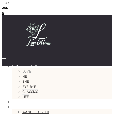
194K
30K
0
LOVELETTERS
LOVE
HE
SHE
BYE BYE
CLASSICS
LIFE
#justastoryteller
MORE
WANDERLUSTER