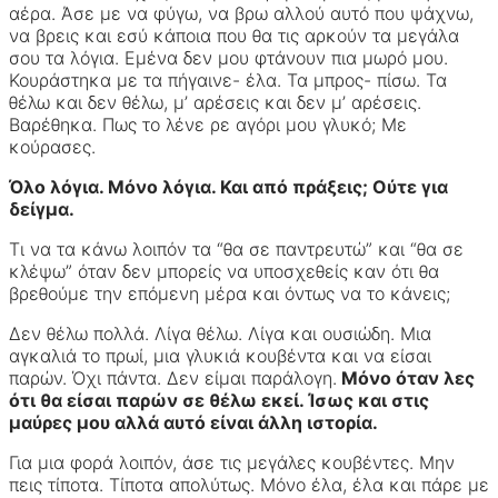
αέρα. Άσε με να φύγω, να βρω αλλού αυτό που ψάχνω,
να βρεις και εσύ κάποια που θα τις αρκούν τα μεγάλα
σου τα λόγια. Εμένα δεν μου φτάνουν πια μωρό μου.
Κουράστηκα με τα πήγαινε- έλα. Τα μπρος- πίσω. Τα
θέλω και δεν θέλω, μ’ αρέσεις και δεν μ’ αρέσεις.
Βαρέθηκα. Πως το λένε ρε αγόρι μου γλυκό; Με
κούρασες.
Όλο λόγια. Μόνο λόγια. Και από πράξεις; Ούτε για
δείγμα.
Τι να τα κάνω λοιπόν τα “θα σε παντρευτώ” και “θα σε
κλέψω” όταν δεν μπορείς να υποσχεθείς καν ότι θα
βρεθούμε την επόμενη μέρα και όντως να το κάνεις;
Δεν θέλω πολλά. Λίγα θέλω. Λίγα και ουσιώδη. Μια
αγκαλιά το πρωί, μια γλυκιά κουβέντα και να είσαι
παρών. Όχι πάντα. Δεν είμαι παράλογη.
Μόνο όταν λες
ότι θα είσαι παρών σε θέλω εκεί. Ίσως και στις
μαύρες μου αλλά αυτό είναι άλλη ιστορία.
Για μια φορά λοιπόν, άσε τις μεγάλες κουβέντες. Μην
πεις τίποτα. Τίποτα απολύτως. Μόνο έλα, έλα και πάρε με