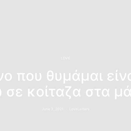
LOVE
νο που θυμάμαι είν
 σε κοίταζα στα μά
June 3, 2021
LoveLetters