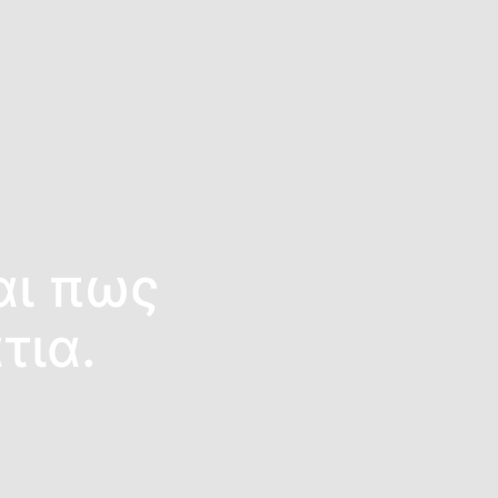
αι πως
τια.