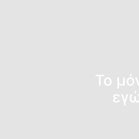
Το μό
εγώ