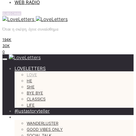
WEB RADIO
SUBSCRIBE
Όταν η σκέψη, έγινε συναίσθημα
194K
30K
0
LOVELETTERS
LOVE
HE
SHE
BYE BYE
CLASSICS
LIFE
#justastoryteller
MORE
WANDERLUSTER
GOOD VIBES ONLY
SOCIAL TALK