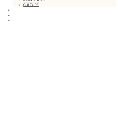
CULTURE
LOVESTARS
WRITERS
WEB RADIO