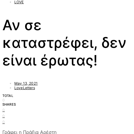
LOVE
Αν σε
καταστρέφει, δεν
είναι έρωτας!
May 13, 2021
LoveLetters
TOTAL
0
SHARES
0
0
0
Γράφει η Πράξια Αρέστη