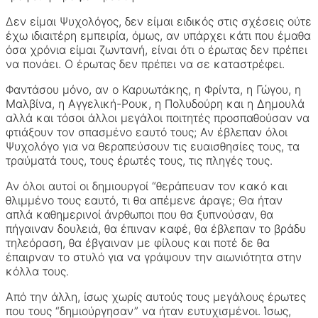
Δεν είμαι Ψυχολόγος, δεν είμαι ειδικός στις σχέσεις ούτε
έχω ιδιαιτέρη εμπειρία, όμως, αν υπάρχει κάτι που έμαθα
όσα χρόνια είμαι ζωντανή, είναι ότι ο έρωτας δεν πρέπει
να πονάει. Ο έρωτας δεν πρέπει να σε καταστρέφει.
Φαντάσου μόνο, αν ο Καρυωτάκης, η Φρίντα, η Γώγου, η
Μαλβίνα, η Αγγελική-Ρουκ, η Πολυδούρη και η Δημουλά
αλλά και τόσοι άλλοι μεγάλοι ποιτητές προσπαθούσαν να
φτιάξουν τον σπασμένο εαυτό τους; Αν έβλεπαν όλοι
Ψυχολόγο για να θεραπεύσουν τις ευαισθησίες τους, τα
τραύματά τους, τους έρωτές τους, τις πληγές τους.
Αν όλοι αυτοί οι δημιουργοί “θεράπευαν τον κακό και
θλιμμένο τους εαυτό, τι θα απέμενε άραγε; Θα ήταν
απλά καθημερινοί άνρθωποι που θα ξυπνούσαν, θα
πήγαιναν δουλειά, θα έπιναν καφέ, θα έβλεπαν το βράδυ
τηλεόραση, θα έβγαιναν με φίλους και ποτέ δε θα
έπαιρναν το στυλό για να γράψουν την αιωνιότητα στην
κόλλα τους.
Από την άλλη, ίσως χωρίς αυτούς τους μεγάλους έρωτες
που τους “δημιούργησαν” να ήταν ευτυχισμένοι. Ίσως,