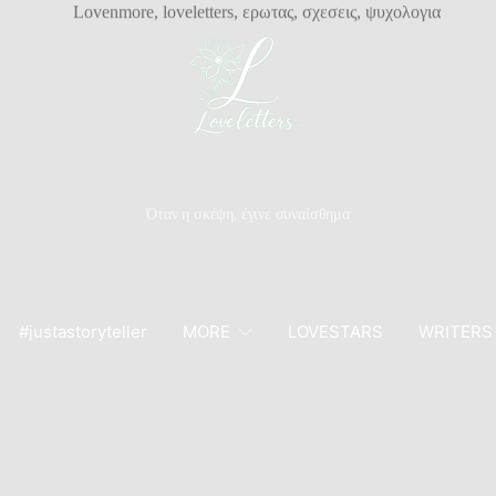
Όταν η σκέψη, έγινε συναίσθημα
#justastoryteller
MORE
LOVESTARS
WRITERS