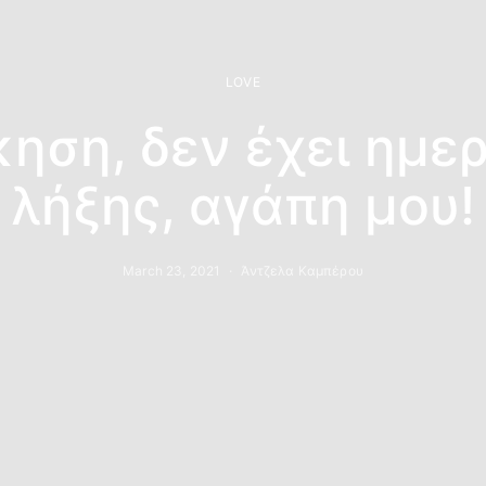
LOVE
κηση, δεν έχει ημε
λήξης, αγάπη μου!
March 23, 2021
Άντζελα Καμπέρου