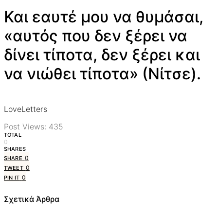
Και εαυτέ μου να θυμάσαι,
«αυτός που δεν ξέρει να
δίνει τίποτα, δεν ξέρει και
να νιώθει τίποτα» (Νίτσε).
LoveLetters
Post Views:
435
TOTAL
0
SHARES
0
SHARE
0
TWEET
0
PIN IT
Σχετικά Άρθρα