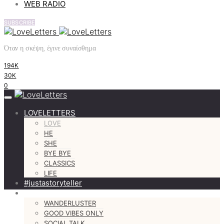
WEB RADIO
SUBSCRIBE
Όταν η σκέψη, έγινε συναίσθημα
194K
30K
0
LOVELETTERS
LOVE
HE
SHE
BYE BYE
CLASSICS
LIFE
#justastoryteller
MORE
WANDERLUSTER
GOOD VIBES ONLY
SOCIAL TALK