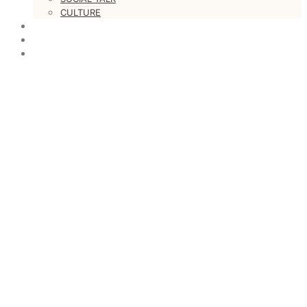
CULTURE
LOVESTARS
WRITERS
WEB RADIO