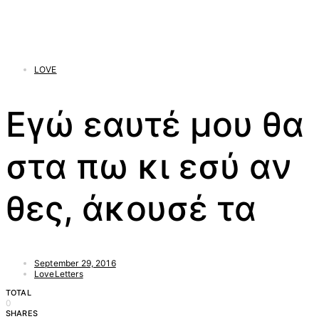
LOVE
Εγώ εαυτέ μου θα
στα πω κι εσύ αν
θες, άκουσέ τα
September 29, 2016
LoveLetters
TOTAL
0
SHARES