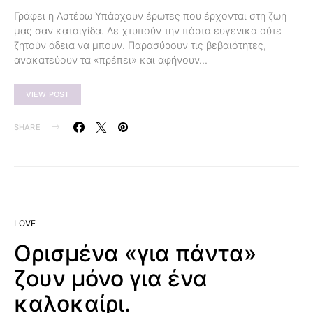
Γράφει η Αστέρω Υπάρχουν έρωτες που έρχονται στη ζωή
μας σαν καταιγίδα. Δε χτυπούν την πόρτα ευγενικά ούτε
ζητούν άδεια να μπουν. Παρασύρουν τις βεβαιότητες,
ανακατεύουν τα «πρέπει» και αφήνουν…
VIEW POST
SHARE
LOVE
Ορισμένα «για πάντα»
ζουν μόνο για ένα
καλοκαίρι.