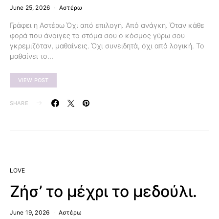
June 25, 2026
Αστέρω
Γράφει η Αστέρω Όχι από επιλογή. Από ανάγκη. Όταν κάθε
φορά που άνοιγες το στόμα σου ο κόσμος γύρω σου
γκρεμιζόταν, μαθαίνεις. Όχι συνειδητά, όχι από λογική. Το
μαθαίνει το…
VIEW POST
SHARE
LOVE
Ζήσ’ το μέχρι το μεδούλι.
June 19, 2026
Αστέρω