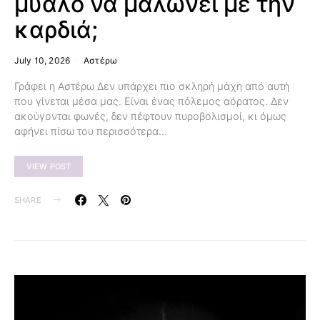
μυαλό να μαλώνει με την
καρδιά;
July 10, 2026
Αστέρω
Γράφει η Αστέρω Δεν υπάρχει πιο σκληρή μάχη από αυτή
που γίνεται μέσα μας. Είναι ένας πόλεμος αόρατος. Δεν
ακούγονται φωνές, δεν πέφτουν πυροβολισμοί, κι όμως
αφήνει πίσω του περισσότερα…
VIEW POST
SHARE