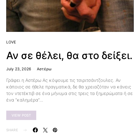
LOVE
Αν σε θέλει, θα στο δείξει.
July 23, 2026
Αστέρω
Γράφει η Αστέρω Ας κόψουμε τις τσιριτσάντζουλες. Αν
κάποιος σε ήθελε πραγματικά, δε θα χρειαζόταν να κάνεις
τον ντετέκτιβ σε ένα μήνυμα στις τρεις τα ξημερώματα ή σε
ένα “καλημέρα”…
VIEW POST
SHARE