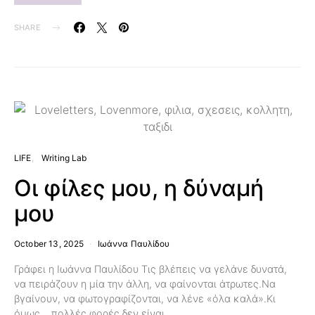
SHARE
LIFE
Writing Lab
Οι φίλες μου, η δύναμή
μου
October 13, 2025
Ιωάννα Παυλίδου
Γράφει η Ιωάννα Παυλίδου Τις βλέπεις να γελάνε δυνατά,
να πειράζουν η μία την άλλη, να φαίνονται άτρωτες.Να
βγαίνουν, να φωτογραφίζονται, να λένε «όλα καλά».Κι
όμως… πολλές φορές δεν είναι…