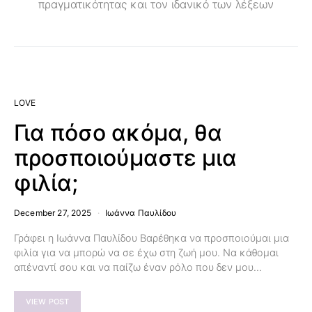
πραγματικότητας και τον ιδανικό των λέξεων
LOVE
Για πόσο ακόμα, θα
προσποιούμαστε μια
φιλία;
December 27, 2025
Ιωάννα Παυλίδου
Γράφει η Ιωάννα Παυλίδου Βαρέθηκα να προσποιούμαι μια
φιλία για να μπορώ να σε έχω στη ζωή μου. Να κάθομαι
απέναντί σου και να παίζω έναν ρόλο που δεν μου…
VIEW POST