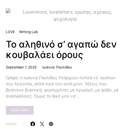
LOVE
Writing Lab
Το αληθινό σ’ αγαπώ δεν
κουβαλάει όρους
September 1, 2025
Ιωάννα Παυλίδου
Γράφει η Ιωάννα Παυλίδου Υπάρχουν πολλά «σ’ αγαπώ»
που λέγονται, αλλά λίγα που αντέχουν. Λέξεις που
βγαίνουν βιαστικά, φορτωμένες με εγωισμό, με φόβο, με
ανασφάλειες. Όμως το δικό μου «σ’…
VIEW POST
SHARE