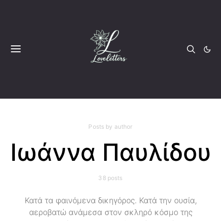
Posts by author
Ιωάννα Παυλίδου
38 posts
Κατά τα φαινόμενα δικηγόρος. Κατά την ουσία,
αεροβατώ ανάμεσα στον σκληρό κόσμο της