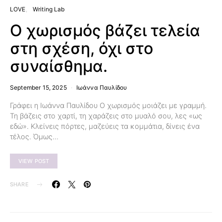
LOVE
Writing Lab
Ο χωρισμός βάζει τελεία
στη σχέση, όχι στο
συναίσθημα.
September 15, 2025
Ιωάννα Παυλίδου
Γράφει η Ιωάννα Παυλίδου Ο χωρισμός μοιάζει με γραμμή.
Τη βάζεις στο χαρτί, τη χαράζεις στο μυαλό σου, λες «ως
εδώ». Κλείνεις πόρτες, μαζεύεις τα κομμάτια, δίνεις ένα
τέλος. Όμως…
VIEW POST
SHARE