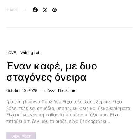
SHARE
LOVE
Writing Lab
Έναν καφέ, με δυο
σταγόνες όνειρα
October 20, 2025
Ιωάννα Παυλίδου
Γράφει η Ιωάννα Παυλίδου Είχα τελειώσει, ξέρεις. Είχα
βάλει τελείες, σημάδια, υποσημειώσεις και ξεκαθαρίσματα.
Είχα κάνει γενική καθαριότητα μέσα κι έξω μου. Είχα
πετάξει ό,τι δεν μου ταίριαζε, είχα ξεσκαρτάρει…
VIEW POST