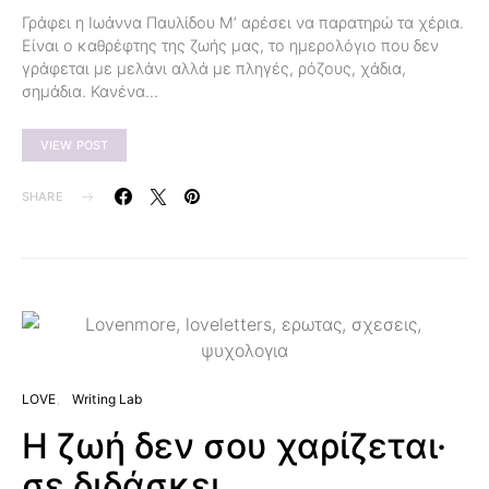
Γράφει η Ιωάννα Παυλίδου Μ’ αρέσει να παρατηρώ τα χέρια.
Είναι ο καθρέφτης της ζωής μας, το ημερολόγιο που δεν
γράφεται με μελάνι αλλά με πληγές, ρόζους, χάδια,
σημάδια. Κανένα…
VIEW POST
SHARE
LOVE
Writing Lab
Η ζωή δεν σου χαρίζεται·
σε διδάσκει..