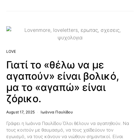
LOVE
Γιατί το «θέλω να με
αγαπούν» είναι βολικό,
μα το «αγαπώ» είναι
ζόρικο.
August 17, 2025
Ιωάννα Παυλίδου
Γράφει η Ιωάννα Παυλίδου Όλοι θέλουν να αγαπηθούν. Να
τους κοιτούν με θαυμασμό, να τους χαϊδεύουν τον
εγωισμό, να τους κάνουν να νιώθουν σημαντικοί. Είναι