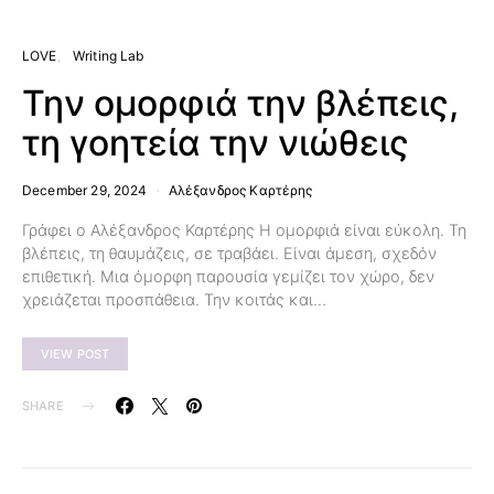
LOVE
Writing Lab
Την ομορφιά την βλέπεις,
τη γοητεία την νιώθεις
December 29, 2024
Αλέξανδρος Καρτέρης
Γράφει ο Αλέξανδρος Καρτέρης Η ομορφιά είναι εύκολη. Τη
βλέπεις, τη θαυμάζεις, σε τραβάει. Είναι άμεση, σχεδόν
επιθετική. Μια όμορφη παρουσία γεμίζει τον χώρο, δεν
χρειάζεται προσπάθεια. Την κοιτάς και…
VIEW POST
SHARE