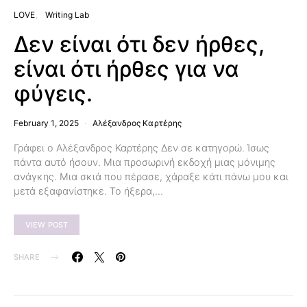
LOVE
Writing Lab
Δεν είναι ότι δεν ήρθες,
είναι ότι ήρθες για να
φύγεις.
February 1, 2025
Αλέξανδρος Καρτέρης
Γράφει ο Αλέξανδρος Καρτέρης Δεν σε κατηγορώ. Ίσως
πάντα αυτό ήσουν. Μια προσωρινή εκδοχή μιας μόνιμης
ανάγκης. Μια σκιά που πέρασε, χάραξε κάτι πάνω μου και
μετά εξαφανίστηκε. Το ήξερα,…
VIEW POST
SHARE