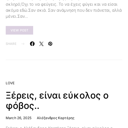
σκληρό;Όχι το να φεύγεις. Το να έχεις φύγει και να είσαι
ακόμα εδώ.Σαν σκιά. Σαν ανάμνηση που δεν πιάνεται, αλλά
μένει.Σαν…
VIEW POST
SHARE
LOVE
Ξέρεις, είναι εύκολος ο
φόβος..
March 26, 2025
Αλέξανδρος Καρτέρης