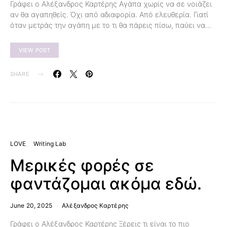
Γράφει ο Αλέξανδρος Καρτέρης Αγάπα χωρίς να σε νοιάζει
αν θα αγαπηθείς. Όχι από αδιαφορία. Από ελευθερία. Γιατί
όταν μετράς την αγάπη με το τι θα πάρεις πίσω, παύει να…
VIEW POST
SHARE
LOVE
Writing Lab
Μερικές φορές σε
φαντάζομαι ακόμα εδώ.
June 20, 2025
Αλέξανδρος Καρτέρης
Γράφει ο Αλέξανδρος Καρτέρης Ξέρεις τι είναι το πιο