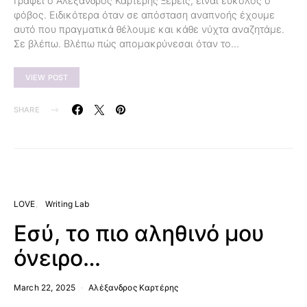
Γράφει ο Αλέξανδρος Καρτέρης Ξέρεις, είναι εύκολος ο
φόβος. Ειδικότερα όταν σε απόσταση αναπνοής έχουμε
αυτό που πραγματικά θέλουμε και κάθε νύχτα αναζητάμε.
Σε βλέπω. Βλέπω πώς απομακρύνεσαι όταν το…
VIEW POST
SHARE
LOVE
Writing Lab
Εσύ, το πιο αληθινό μου
όνειρο…
March 22, 2025
Αλέξανδρος Καρτέρης