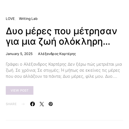
LOVE
Writing Lab
Δυο μέρες που μέτρησαν
για μια ζωή ολόκληρη…
January 5, 2025
Αλέξανδρος Καρτέρης
Γράφει ο Αλέξανδρος Καρτέρης Δεν ξέρω πώς μετριέται μια
ζωή. Σε χρόνια; Σε στιγμές; Ή μήπως σε εκείνες τις μέρες
που σου αλλάζουν τα πάντα; Δυο μέρες, φίλε μου. Δυο.…
VIEW POST
SHARE