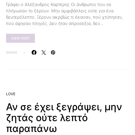
Γράφει ο Αλέξανδρος Καρτέρης Οι άνθρωποι που σε
πλήγωσαν το ξέρουν. Μην αμφιβάλλεις ούτε για ένα
δευτερόλεπτο. Ξέρουν ακριβώς τι έκαναν, πού χτύπησαν,
πού άφησαν πληγές. Δεν ήταν απροσεξία, δεν…
VIEW POST
SHARE
LOVE
Αν σε έχει ξεγράψει, μην
ζητάς ούτε λεπτό
παραπάνω