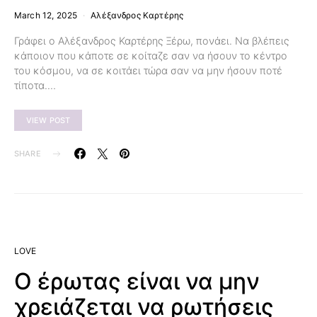
March 12, 2025
Αλέξανδρος Καρτέρης
Γράφει ο Αλέξανδρος Καρτέρης Ξέρω, πονάει. Να βλέπεις
κάποιον που κάποτε σε κοίταζε σαν να ήσουν το κέντρο
του κόσμου, να σε κοιτάει τώρα σαν να μην ήσουν ποτέ
τίποτα.…
VIEW POST
SHARE
LOVE
Ο έρωτας είναι να μην
χρειάζεται να ρωτήσεις