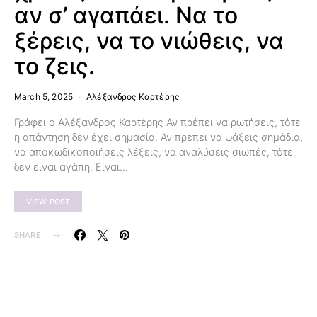
αν σ’ αγαπάει. Να το
ξέρεις, να το νιώθεις, να
το ζεις.
March 5, 2025
Αλέξανδρος Καρτέρης
Γράφει ο Αλέξανδρος Καρτέρης Αν πρέπει να ρωτήσεις, τότε
η απάντηση δεν έχει σημασία. Αν πρέπει να ψάξεις σημάδια,
να αποκωδικοποιήσεις λέξεις, να αναλύσεις σιωπές, τότε
δεν είναι αγάπη. Είναι…
VIEW POST
SHARE