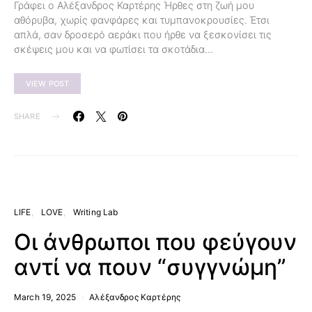
Γράφει ο Αλέξανδρος Καρτέρης Ήρθες στη ζωή μου
αθόρυβα, χωρίς φανφάρες και τυμπανοκρουσίες. Έτσι
απλά, σαν δροσερό αεράκι που ήρθε να ξεσκονίσει τις
σκέψεις μου και να φωτίσει τα σκοτάδια…
VIEW POST
SHARE
LIFE
LOVE
Writing Lab
Οι άνθρωποι που φεύγουν
αντί να πουν “συγγνώμη”
March 19, 2025
Αλέξανδρος Καρτέρης