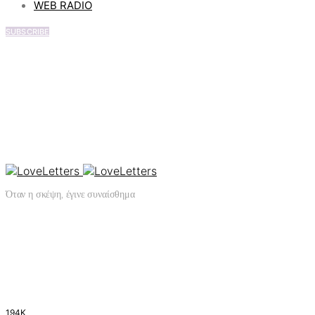
WEB RADIO
SUBSCRIBE
Όταν η σκέψη, έγινε συναίσθημα
194K