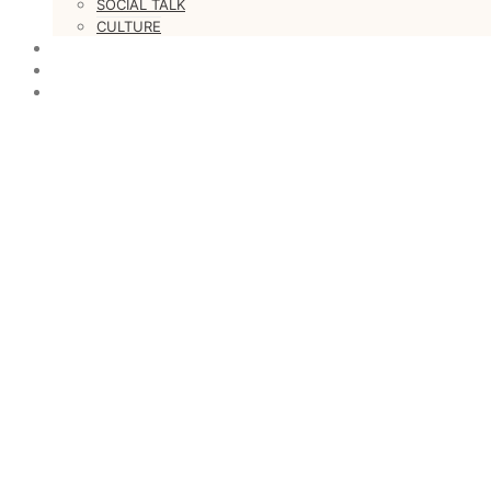
SOCIAL TALK
CULTURE
LOVESTARS
WRITERS
WEB RADIO