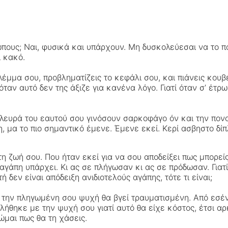
ους; Ναι, φυσικά και υπάρχουν. Μη δυσκολεύεσαι να το πα
ι κακό.
μμα σου, προβληματίζεις το κεφάλι σου, και πιάνεις κουβέν
ταν αυτό δεν της άξιζε για κανένα λόγο. Γιατί όταν σ’ έτρ
λευρά του εαυτού σου γινόσουν σαρκοφάγο όν και την πονούσ
μα το πιο σημαντικό έμενε. Έμενε εκεί. Κερί ασβηστο δίπλ
τη ζωή σου. Που ήταν εκεί για να σου αποδείξει πως μπορεί
 αγάπη υπάρχει. Κι ας σε πλήγωσαν κι ας σε πρόδωσαν. Γιατί
 δεν είναι απόδειξη ανιδιοτελούς αγάπης, τότε τι είναι;
 την πληγωμένη σου ψυχή θα βγεί τραυματισμένη. Από εσέν
σχολήθηκε με την ψυχή σου γιατί αυτό θα είχε κόστος, έτσι
ώμαι πως θα τη χάσεις.