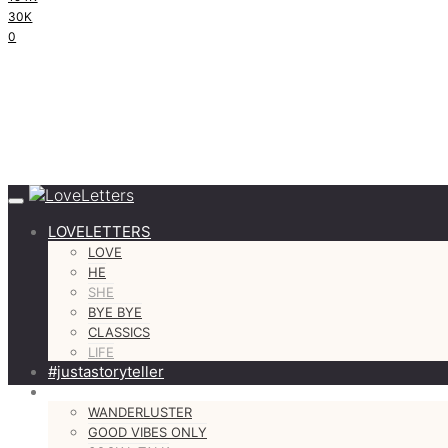
30K
0
LOVELETTERS
LOVE
HE
SHE
BYE BYE
CLASSICS
LIFE
#justastoryteller
MORE
WANDERLUSTER
GOOD VIBES ONLY