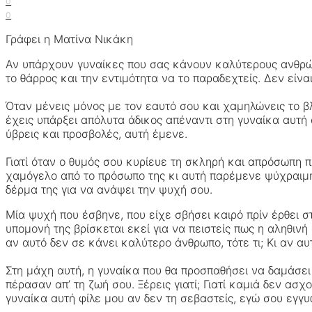
0
0
Γράφει η Ματίνα Νικάκη
Αν υπάρχουν γυναίκες που σας κάνουν καλύτερους ανθρώπ
το θάρρος και την εντιμότητα να το παραδεχτείς. Δεν είνα
Όταν μένεις μόνος με τον εαυτό σου και χαμηλώνεις το βλέ
έχεις υπάρξει απόλυτα άδικος απέναντι στη γυναίκα αυτή ό
ύβρεις και προσβολές, αυτή έμενε.
Γιατί όταν ο θυμός σου κυρίευε τη σκληρή και απρόσωπη π
χαμόγελο από το πρόσωπο της κι αυτή παρέμενε ψύχραιμη, 
δέρμα της για να ανάψει την ψυχή σου.
Μία ψυχή που έσβηνε, που είχε σβήσει καιρό πρίν έρθει σ
υπομονή της βρίσκεται εκεί για να πειστείς πως η αληθινή
αν αυτό δεν σε κάνει καλύτερο άνθρωπο, τότε τι; Κι αν αυτή
Στη μάχη αυτή, η γυναίκα που θα προσπαθήσει να δαμάσει
πέρασαν απ’ τη ζωή σου. Ξέρεις γιατί; Γιατί καμιά δεν α
γυναίκα αυτή φίλε μου αν δεν τη σεβαστείς, εγώ σου εγγυ