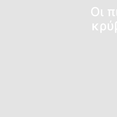
Οι π
κρύ