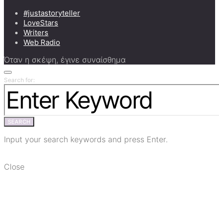
#justastoryteller
LoveStars
Writers
Web Radio
Όταν η σκέψη, έγινε συναίσθημα
Search for:
SEARCH
Input your search keywords and press Enter.
Close