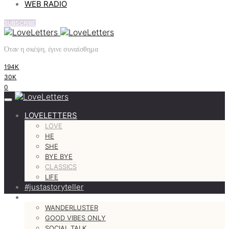
WEB RADIO
SUBSCRIBE
Όταν η σκέψη, έγινε συναίσθημα
194K
30K
0
LOVELETTERS
LOVE
HE
SHE
BYE BYE
CLASSICS
LIFE
#justastoryteller
MORE
WANDERLUSTER
GOOD VIBES ONLY
SOCIAL TALK