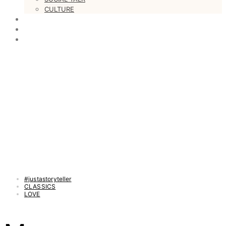
CULTURE
LOVESTARS
WRITERS
WEB RADIO
#justastoryteller
CLASSICS
LOVE