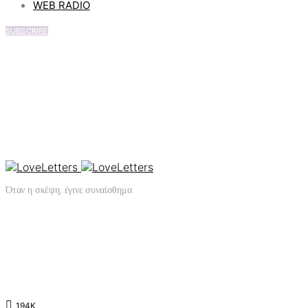
WEB RADIO
SUBSCRIBE
Όταν η σκέψη, έγινε συναίσθημα
194K