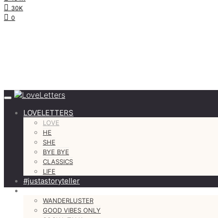
30K
0
LOVELETTERS
LOVE
HE
SHE
BYE BYE
CLASSICS
LIFE
#justastoryteller
MORE
WANDERLUSTER
GOOD VIBES ONLY