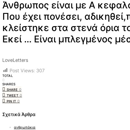
Άνθρωπος είναι με Α κεφαλα
Που έχει πονέσει, αδικηθεί,
κλείστηκε στα στενά όρια τ
Εκεί … Είναι μπλεγμένος μ
LoveLetters
Post Views:
307
TOTAL
0
SHARES
0
SHARE
0
TWEET
0
PIN IT
Σχετικά Άρθρα
ανθρωπάκια