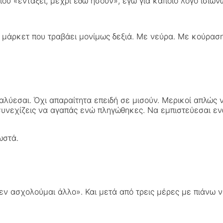
που «εντάξει, μέχρι εδώ ήσουν», εγώ για κάποιο λόγο ισιών
άρκετ που τραβάει μονίμως δεξιά. Με νεύρα. Με κούραση.
αλύεσαι. Όχι απαραίτητα επειδή σε μισούν. Μερικοί απλώς ν
συνεχίζεις να αγαπάς ενώ πληγώθηκες. Να εμπιστεύεσαι εν
ωστά.
εν ασχολούμαι άλλο». Και μετά από τρεις μέρες με πιάνω ν