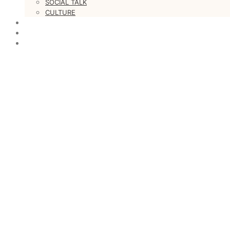
SOCIAL TALK
CULTURE
LOVESTARS
WRITERS
WEB RADIO