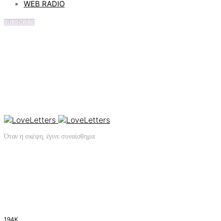
WEB RADIO
SUBSCRIBE
Όταν η σκέψη, έγινε συναίσθημα
194K