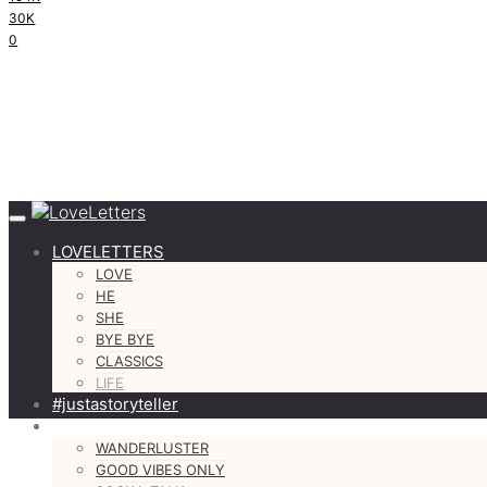
30K
0
LOVELETTERS
LOVE
HE
SHE
BYE BYE
CLASSICS
LIFE
#justastoryteller
MORE
WANDERLUSTER
GOOD VIBES ONLY