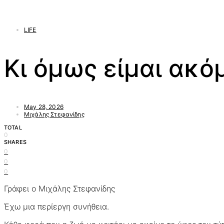
LIFE
Κι όμως είμαι ακό
May 28, 2026
Μιχάλης Στεφανίδης
TOTAL
0
SHARES
0
0
0
Γράφει ο Μιχάλης Στεφανίδης
Έχω μια περίεργη συνήθεια.