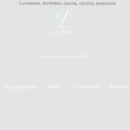
Όταν η σκέψη, έγινε συναίσθημα
#justastoryteller
MORE
LOVESTARS
WRITERS