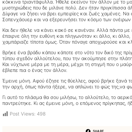
κόκκινα τριαντάφυλλα. Ήθελε εκείνον τον άλλον με το μαύ
μυστηριώδεις που δε μιλάνε πολύ. Δεν ήταν πριγκίπισσα 
Δίψαγε να ζήσει να βρει εμπειρίες και ζωές χαμένες. Να 
Σοπενχάουερ και να εξερευνήσει τον κόσμο των ονέιρων τ
Και δεν ήθελε να κάνει κακό σε κανέναν. Αλλά πάντα με έ
έπαιρνε όλη την ευθύνη και πληγωνόταν κι άλλο, κι άλλο,
χαμπάριαζε τίποτα όμως. Όταν πόναγε αποχωρούσε και κλε
Βρήκε ένα βράδυ κάπου κάποτε στο νότο τον δικό της πρί
τύπου σχεδόν αλλούτελου, που την ακούμπησε στην πλάτη. 
Και νύχτωνε μέρα με τη μέρα, μέχρι τη στιγμή που ο μαύρο
έβλεπε πια ο ένας τον άλλον.
Έμεινε μόνη. Αφού έζησε τις θύελλες, αφού βρήκε ξανά τ
την αρχή, όπως πάντα ήξερε, να απλώνει το φώς της,να φω
Γι αυτό το πλάσμα θα σου μιλήσω, το αλλούτελο, το αερικ
παντρεύτηκε. Κι ας έμεινε μόνη, ο επόμενος πρίγκηπας, ή
Post Views:
498
SHARE