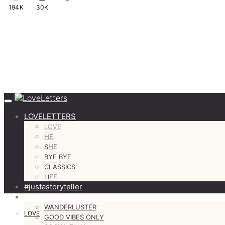
194K
30K
LOVELETTERS
LOVE
HE
SHE
BYE BYE
CLASSICS
LIFE
#justastoryteller
MORE
WANDERLUSTER
LOVE
GOOD VIBES ONLY