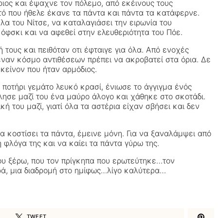
ριος και έψαχνε τον πόλεμο, από εκέινους τους
υτό που ήθελε έκανε τα πάντα και πάντα τα κατάφερνε.
λα του Νίτσε, να καταλαγιάσει την ειρωνία του
όφσκι και να αφεθεί στην ελευθεριότητα του Πόε.
τους και πειθόταν οτι έφταιγε για όλα. Από ενοχές
ε έναν κόσμο αντιθέσεων πρέπει να ακροβατεί στα όρια. Δε
κείνον που ήταν αρμόδιος.
 ποτήρι γεμάτο λευκό κρασί, ένιωσε το άγγιγμα ένός
λησε μαζί του ένα μαύρο άλογο και χάθηκε στο σκοτάδι.
κή του μαζί, γιατί όλα τα αστέρια είχαν σβήσει και δεν
 κοστίσει τα πάντα, έμεινε μόνη. Για να ξαναλάμψει από
 φλόγα της και να καίει τα πάντα γύρω της.
 που ξέρω, που τον πρίγκηπα που ερωτεύτηκε…τον
ορά, μια διαδρομή στο ημίφως…λίγο καλύτερα…
TWEET