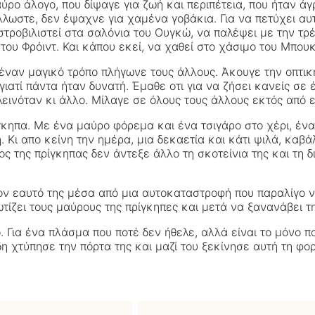
ρο άλογο, που δίψαγε για ζωή και περιπέτεια, που ήταν άγ
άλλωστε, δεν έψαχνε για χαμένα γοβάκια. Για να πετύχει α
στροβιλιστεί στα σαλόνια του Ουγκώ, να παλέψει με την τρέ
ου Φρόιντ. Και κάπου εκεί, να χαθεί στο χάσιμο του Μπουκ
ναν μαγικό τρόπο πλήγωνε τους άλλους. Άκουγε την οπτική 
 γιατί πάντα ήταν δυνατή. Έμαθε οτι για να ζήσει κανείς σ
ινόταν κι άλλο. Μίλαγε σε όλους τους άλλους εκτός από ε
γκηπα. Με ένα μαύρο φόρεμα και ένα τσιγάρο στο χέρι, ένα
Κι απο κείνη την ημέρα, μια δεκαετία και κάτι ψιλά, καβά
ς της πρίγκηπας δεν άντεξε άλλο τη σκοτείνια της και τη δι
ον εαυτό της μέσα από μια αυτοκαταστροφή που παραλίγο να
τίζει τους μαύρους της πρίγκηπες και μετά να ξανανάβει τη
ό. Για ένα πλάσμα που ποτέ δεν ήθελε, αλλά είναι το μόνο
δη χτύπησε την πόρτα της και μαζί του ξεκίνησε αυτή τη φ