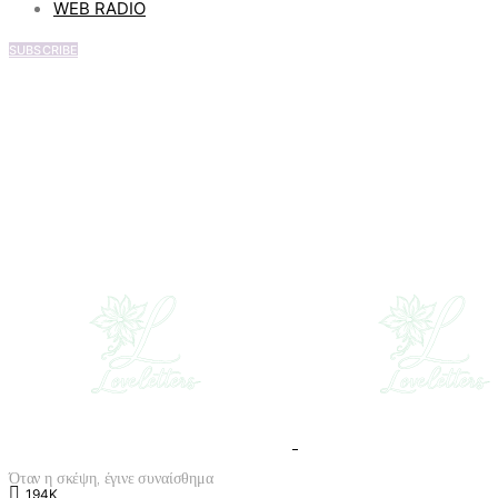
WEB RADIO
SUBSCRIBE
Όταν η σκέψη, έγινε συναίσθημα
194K