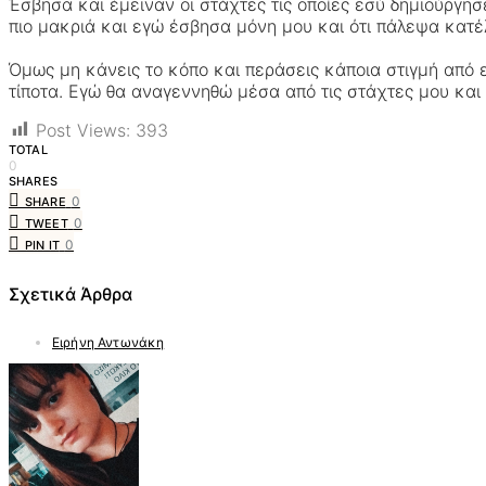
Έσβησα και έμειναν οι στάχτες τις οποίες εσύ δημιούργησ
πιο μακριά και εγώ έσβησα μόνη μου και ότι πάλεψα κατέλ
Όμως μη κάνεις το κόπο και περάσεις κάποια στιγμή από 
τίποτα. Εγώ θα αναγεννηθώ μέσα από τις στάχτες μου και π
Post Views:
393
TOTAL
0
SHARES
0
SHARE
0
TWEET
0
PIN IT
Σχετικά Άρθρα
Ειρήνη Αντωνάκη