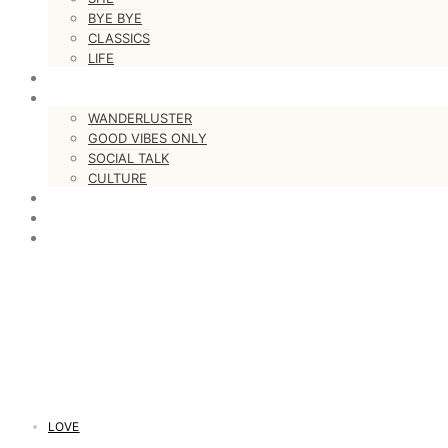
BYE BYE
CLASSICS
LIFE
#justastoryteller
MORE
WANDERLUSTER
GOOD VIBES ONLY
SOCIAL TALK
CULTURE
LOVESTARS
WRITERS
WEB RADIO
LOVE