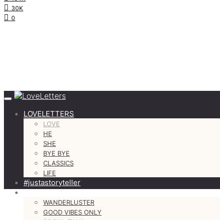
30K
0
LOVELETTERS
LOVE
HE
SHE
BYE BYE
CLASSICS
LIFE
#justastoryteller
MORE
WANDERLUSTER
GOOD VIBES ONLY