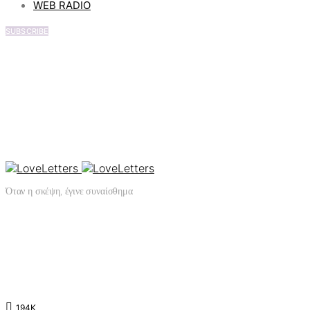
WEB RADIO
SUBSCRIBE
Όταν η σκέψη, έγινε συναίσθημα
194K