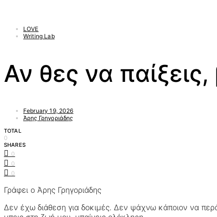
LOVE
Writing Lab
Αν θες να παίξεις,
February 19, 2026
Άρης Γρηγοριάδης
TOTAL
0
SHARES
0
0
0
Γράφει ο Άρης Γρηγοριάδης
Δεν έχω διάθεση για δοκιμές. Δεν ψάχνω κάποιον να περ
μπεις στη ζωή μου, μπαίνεις ολόκληρη.