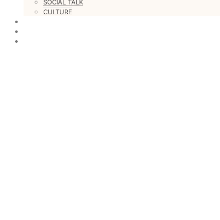
SOCIAL TALK
CULTURE
LOVESTARS
WRITERS
WEB RADIO