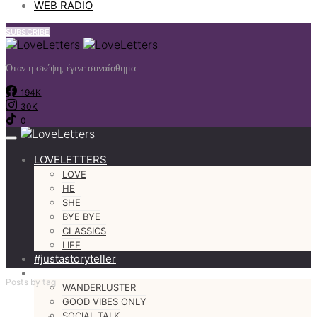
WEB RADIO
SUBSCRIBE
Όταν η σκέψη, έγινε συναίσθημα
194K
30K
0
LOVELETTERS
LOVE
HE
SHE
BYE BYE
CLASSICS
LIFE
#justastoryteller
MORE
Posts by tag
WANDERLUSTER
GOOD VIBES ONLY
SOCIAL TALK