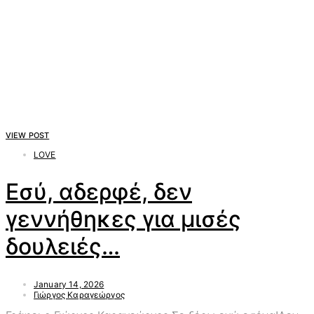
VIEW POST
LOVE
Eσύ, αδερφέ, δεν
γεννήθηκες για μισές
δουλειές…
January 14, 2026
Γιώργος Καραγεώργος