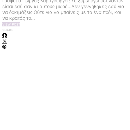
Γράφει ο Γιώργος Καραγεώργος Σε ξέρω εγώ εσένα!Δεν
είσαι εσύ σαν κι αυτούς μωρέ…Δεν γεννήθηκες εσύ για
να δοκιμάζεις.Ούτε για να μπαίνεις με το ένα πόδι, και
να κρατάς το…
VIEW POST
SHARE