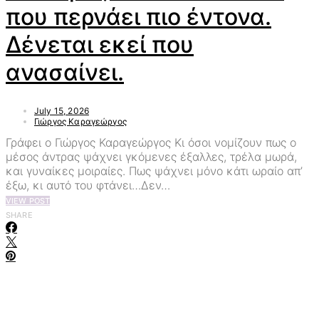
που περνάει πιο έντονα.
Δένεται εκεί που
ανασαίνει.
July 15, 2026
Γιώργος Καραγεώργος
Γράφει ο Γιώργος Καραγεώργος Κι όσοι νομίζουν πως ο
μέσος άντρας ψάχνει γκόμενες έξαλλες, τρέλα μωρά,
και γυναίκες μοιραίες. Πως ψάχνει μόνο κάτι ωραίο απ’
έξω, κι αυτό του φτάνει…Δεν…
VIEW POST
SHARE