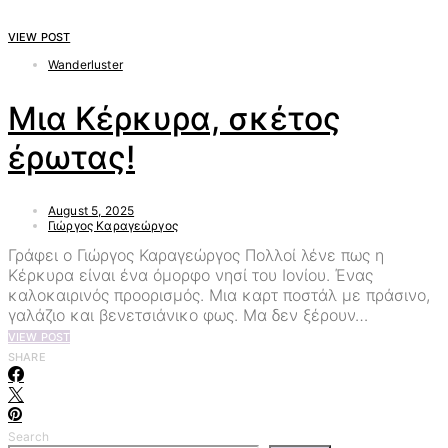
VIEW POST
Wanderluster
Μια Κέρκυρα, σκέτος
έρωτας!
August 5, 2025
Γιώργος Καραγεώργος
Γράφει ο Γιώργος Καραγεώργος Πολλοί λένε πως η
Κέρκυρα είναι ένα όμορφο νησί του Ιονίου. Ένας
καλοκαιρινός προορισμός. Μια καρτ ποστάλ με πράσινο,
γαλάζιο και βενετσιάνικο φως. Μα δεν ξέρουν…
VIEW POST
SHARE
Search