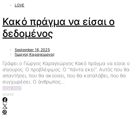
LOVE
Κακό πράγμα να είσαι ο
δεδομένος
September 16, 2025
Γιώργος Καραγεώργος
Γράφει ο Γιώργος Καραγεώργος Κακό πράγμα να είσαι ο
σίγουρος. Ο προβλέψιμος. Ο “πάντα εκεί”. Αυτός που θα
απαντήσει, που θα ακούσει, που θα καταλάβει, που θα
συγχωρέσει. Ο άνθρωπος…
VIEW POST
SHARE