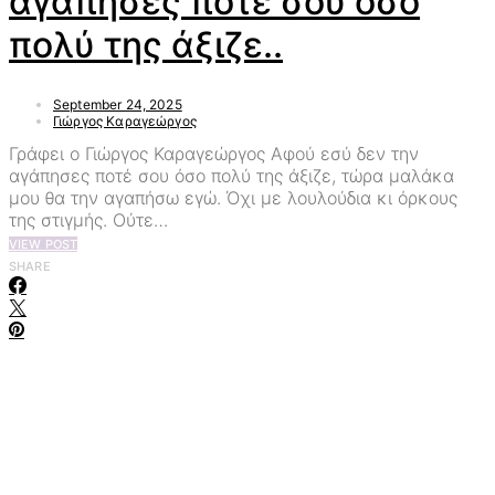
αγάπησες ποτέ σου όσο
πολύ της άξιζε..
September 24, 2025
Γιώργος Καραγεώργος
Γράφει ο Γιώργος Καραγεώργος Αφού εσύ δεν την
αγάπησες ποτέ σου όσο πολύ της άξιζε, τώρα μαλάκα
μου θα την αγαπήσω εγώ. Όχι με λουλούδια κι όρκους
της στιγμής. Ούτε…
VIEW POST
SHARE