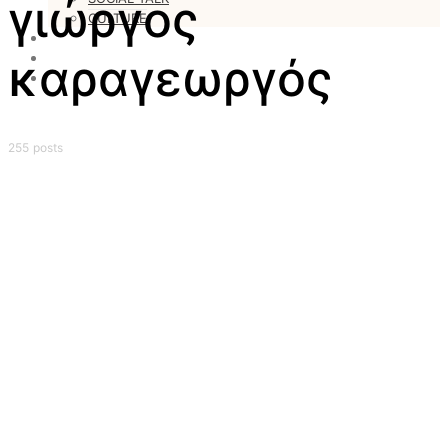
γιώργος
CULTURE
LOVESTARS
WRITERS
καραγεωργός
WEB RADIO
255 posts