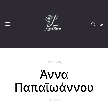
Posts by tag
Άννα
Παπαϊωάννου
14 posts