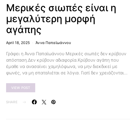
Μερικές σιωπές είναι η
μεγαλύτερη μορφή
αγάπης
April 18, 2025
Άννα Παπαϊωάννου
Γράφει η Άννα Παπαϊωάννου Μερικές σιωπές δεν κρύβουν
απόσταση.Δεν κρύβουν αδιαφορία.Κρύβουν αγάπη που
έμαθε να ανασαίνει χαμηλόφωνα, να μην διεκδικεί με
φωνές, να μη σπαταλιέται σε λόγια. Γιατί δεν χρειάζονται…
VIEW POST
SHARE