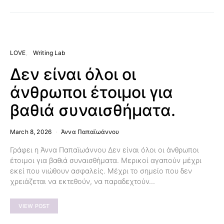
LOVE
Writing Lab
Δεν είναι όλοι οι
άνθρωποι έτοιμοι για
βαθιά συναισθήματα.
March 8, 2026
Άννα Παπαϊωάννου
Γράφει η Άννα Παπαϊωάννου Δεν είναι όλοι οι άνθρωποι
έτοιμοι για βαθιά συναισθήματα. Μερικοί αγαπούν μέχρι
εκεί που νιώθουν ασφαλείς. Μέχρι το σημείο που δεν
χρειάζεται να εκτεθούν, να παραδεχτούν…
VIEW POST