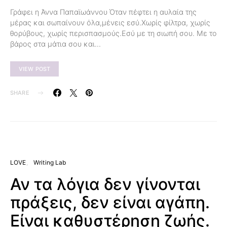
Γράφει η Άννα Παπαϊωάννου Όταν πέφτει η αυλαία της
μέρας και σωπαίνουν όλα,μένεις εσύ.Χωρίς φίλτρα, χωρίς
θορύβους, χωρίς περισπασμούς.Εσύ με τη σιωπή σου. Με το
βάρος στα μάτια σου και…
VIEW POST
SHARE
LOVE
Writing Lab
Αν τα λόγια δεν γίνονται
πράξεις, δεν είναι αγάπη.
Είναι καθυστέρηση ζωής.