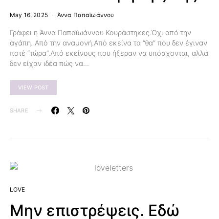
May 16, 2025
Άννα Παπαϊωάννου
Γράφει η Άννα Παπαϊωάννου Κουράστηκες.Όχι από την
αγάπη. Από την αναμονή.Από εκείνα τα “θα” που δεν έγιναν
ποτέ “τώρα”.Από εκείνους που ήξεραν να υπόσχονται, αλλά
δεν είχαν ιδέα πώς να…
VIEW POST
SHARE
LOVE
Μην επιστρέψεις. Εδώ