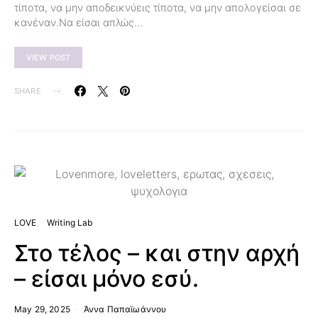
τίποτα, να μην αποδεικνύεις τίποτα, να μην απολογείσαι σε
κανέναν.Να είσαι απλώς…
VIEW POST
SHARE
LOVE
Writing Lab
Στο τέλος – και στην αρχή
– είσαι μόνο εσύ.
May 29, 2025
Άννα Παπαϊωάννου