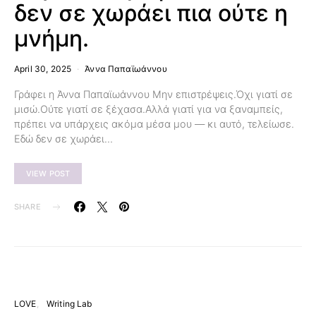
δεν σε χωράει πια ούτε η
μνήμη.
April 30, 2025
Άννα Παπαϊωάννου
Γράφει η Άννα Παπαϊωάννου Μην επιστρέψεις.Όχι γιατί σε
μισώ.Ούτε γιατί σε ξέχασα.Αλλά γιατί για να ξαναμπείς,
πρέπει να υπάρχεις ακόμα μέσα μου — κι αυτό, τελείωσε.
Εδώ δεν σε χωράει…
VIEW POST
SHARE
LOVE
Writing Lab