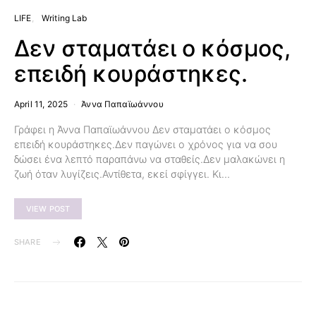
LIFE
Writing Lab
Δεν σταματάει ο κόσμος,
επειδή κουράστηκες.
April 11, 2025
Άννα Παπαϊωάννου
Γράφει η Άννα Παπαϊωάννου Δεν σταματάει ο κόσμος
επειδή κουράστηκες.Δεν παγώνει ο χρόνος για να σου
δώσει ένα λεπτό παραπάνω να σταθείς.Δεν μαλακώνει η
ζωή όταν λυγίζεις.Αντίθετα, εκεί σφίγγει. Κι…
VIEW POST
SHARE