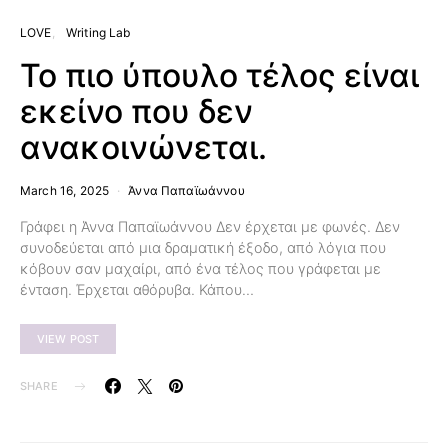
LOVE
Writing Lab
Το πιο ύπουλο τέλος είναι
εκείνο που δεν
ανακοινώνεται.
March 16, 2025
Άννα Παπαϊωάννου
Γράφει η Άννα Παπαϊωάννου Δεν έρχεται με φωνές. Δεν
συνοδεύεται από μια δραματική έξοδο, από λόγια που
κόβουν σαν μαχαίρι, από ένα τέλος που γράφεται με
ένταση. Έρχεται αθόρυβα. Κάπου…
VIEW POST
SHARE