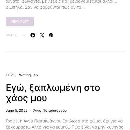
δυνατά, φωναχτά, με λέξεις και χειρονομίες.Και άλλοι…
σιωπηλά. Σαν να φοβούνται πως αν το…
VIEW POST
SHARE
LOVE
Writing Lab
Εγώ, ξαπλωμένη στο
χάος μου
June 5, 2025
Άννα Παπαϊωάννου
Γράφει η Άννα Παπαϊωάννου Ξάπλωσα στο χώμα, όχι για να
ξεκουραστώ.Αλλά για να θυμηθώ.Πώς είναι να μην κυνηγάς