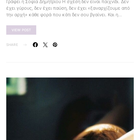
Γράφει η Σοφία Δημητρίου Η σχέση δεν είναι παιχνίδι. Δεν
έχει γύρους, δεν έχει παύση, δεν έχει «ξαναρχίζουμε από
την αρχή» κάθε φορά που κάτι δεν σου βγαίνει. Και η…
VIEW POST
SHARE