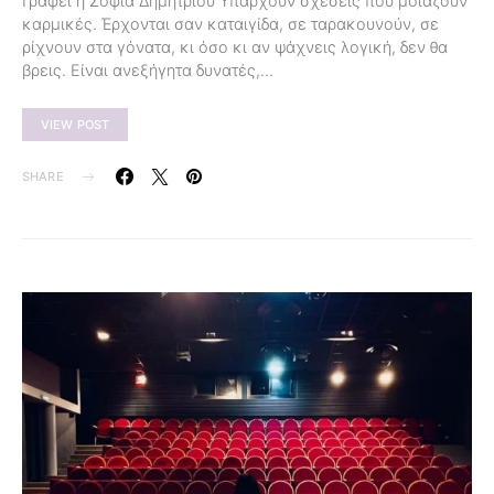
Γράφει η Σοφία Δημητρίου Υπάρχουν σχέσεις που μοιάζουν
καρμικές. Έρχονται σαν καταιγίδα, σε ταρακουνούν, σε
ρίχνουν στα γόνατα, κι όσο κι αν ψάχνεις λογική, δεν θα
βρεις. Είναι ανεξήγητα δυνατές,…
VIEW POST
SHARE