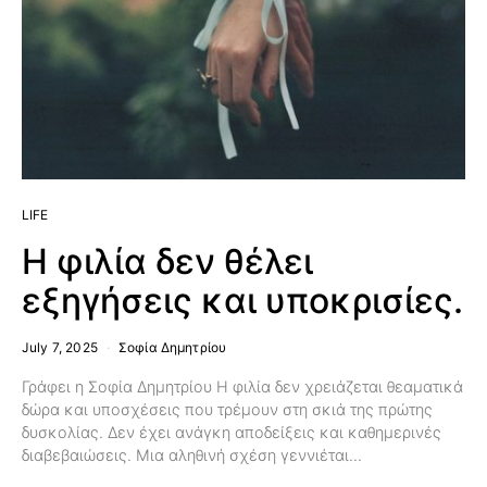
LIFE
Η φιλία δεν θέλει
εξηγήσεις και υποκρισίες.
July 7, 2025
Σοφία Δημητρίου
Γράφει η Σοφία Δημητρίου Η φιλία δεν χρειάζεται θεαματικά
δώρα και υποσχέσεις που τρέμουν στη σκιά της πρώτης
δυσκολίας. Δεν έχει ανάγκη αποδείξεις και καθημερινές
διαβεβαιώσεις. Μια αληθινή σχέση γεννιέται…