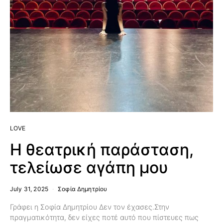
LOVE
Η θεατρική παράσταση,
τελείωσε αγάπη μου
July 31, 2025
Σοφία Δημητρίου
Γράφει η Σοφία Δημητρίου Δεν τον έχασες.Στην
πραγματικότητα, δεν είχες ποτέ αυτό που πίστευες πως