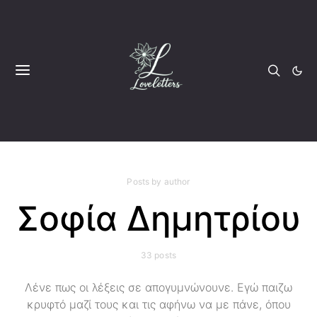
Posts by author
Σοφία Δημητρίου
33 posts
Λένε πως οι λέξεις σε απογυμνώνουνε. Εγώ παιζω
κρυφτό μαζί τους και τις αφήνω να με πάνε, όπου