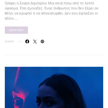
Γράφει η Σοφία Δημητρίου Μια σκιά πίσω από το λεπτό
ύφασμα. Έτσι έμοιαζες. Ένας άνθρωπος που δεν ξέρει αν
θέλει να κρυφτεί ή να αποκαλυφθεί. Δεν σου έφταιξαν οι
άλλοι.…
VIEW POST
SHARE