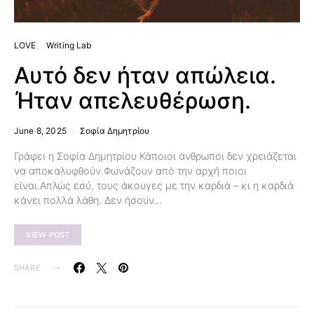
LOVE
Writing Lab
Αυτό δεν ήταν απώλεια.
Ήταν απελευθέρωση.
June 8, 2025
Σοφία Δημητρίου
Γράφει η Σοφία Δημητρίου Κάποιοι άνθρωποι δεν χρειάζεται
να αποκαλυφθούν.Φωνάζουν από την αρχή ποιοι
είναι.Απλώς εσύ, τους άκουγες με την καρδιά – κι η καρδιά
κάνει πολλά λάθη. Δεν ήσουν…
VIEW POST
SHARE