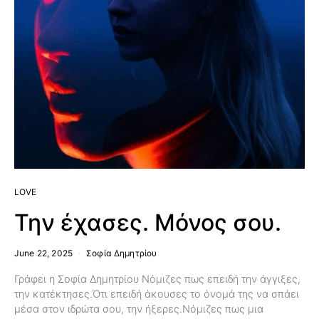
LOVE
Την έχασες. Μόνος σου.
June 22, 2025
Σοφία Δημητρίου
Γράφει η Σοφία Δημητρίου Νόμιζες πως επειδή την άγγιξες,
την κατέκτησες.Ότι επειδή άκουσες το όνομά της να σπάει
μέσα στον ιδρώτα σου, την ήξερες.Νόμιζες πως μια