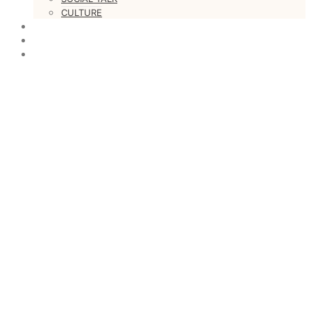
CULTURE
LOVESTARS
WRITERS
WEB RADIO