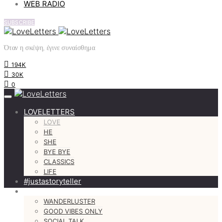
WEB RADIO
SUBSCRIBE
Όταν η σκέψη, έγινε συναίσθημα
194K
30K
0
LOVELETTERS
LOVE
HE
SHE
BYE BYE
CLASSICS
LIFE
#justastoryteller
MORE
WANDERLUSTER
GOOD VIBES ONLY
SOCIAL TALK