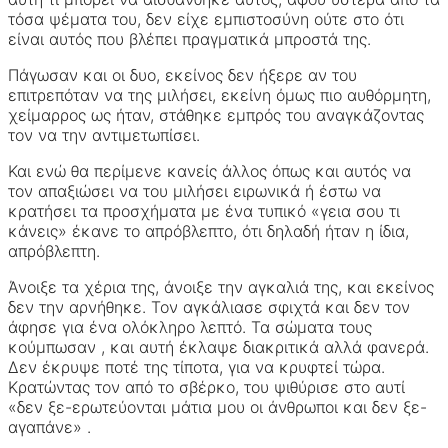
τόσα ψέματα του, δεν είχε εμπιστοσύνη ούτε στο ότι
είναι αυτός που βλέπει πραγματικά μπροστά της.
Πάγωσαν και οι δυο, εκείνος δεν ήξερε αν του
επιτρεπόταν να της μιλήσει, εκείνη όμως πιο αυθόρμητη,
χείμαρρος ως ήταν, στάθηκε εμπρός του αναγκάζοντας
τον να την αντιμετωπίσει.
Και ενώ θα περίμενε κανείς άλλος όπως και αυτός να
τον απαξιώσει να του μιλήσει ειρωνικά ή έστω να
κρατήσει τα προσχήματα με ένα τυπικό «γεια σου τι
κάνεις» έκανε το απρόβλεπτο, ότι δηλαδή ήταν η ίδια,
απρόβλεπτη.
Άνοιξε τα χέρια της, άνοιξε την αγκαλιά της, και εκείνος
δεν την αρνήθηκε. Τον αγκάλιασε σφιχτά και δεν τον
άφησε για ένα ολόκληρο λεπτό. Τα σώματα τους
κούμπωσαν , και αυτή έκλαψε διακριτικά αλλά φανερά.
Δεν έκρυψε ποτέ της τίποτα, για να κρυφτεί τώρα.
Κρατώντας τον από το σβέρκο, του ψιθύρισε στο αυτί
«δεν ξε-ερωτεύονται μάτια μου οι άνθρωποι και δεν ξε-
αγαπάνε» .