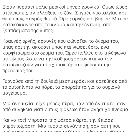
Είχαν περάσει μόλις μερικοί μήνες χρονικά. Όμως ώρες
ατέλειωτες, αν αλλάξεις το ζύγι. Στιγμές νοσταλγίας και
θυμίσεων, στιγμές θυμού. Ώρες αργές και βαριές .Ματιές
κατακόκκινες από το κλάμα και την ένταση από
ξεσπάσματα της λύπης.
Κραυγές οργής, κραυγές που φώναζαν το όνομα του,
μπας και την ακούσει μπας και νιώσει έστω ένα
καρφίτσωμα στο δέρμα του. Ώρες πολλές στο τηλέφωνο
με φίλους ώστε να την καθησυχάσουν και να τον
καταδικάζουν για το αχαρακτήριστο φέρσιμο της
προδοσίας του.
Γυρνούσε από τη δουλειά μεσημεράκι και κατέβηκε από
το αυτοκίνητο να πάρει τα απαραίτητα για το αυριανό
μαγείρεμα.
Μια ανησυχία είχε μέρες τώρα, σαν από ένστικτο, σαν
από συνήθεια γιατί ούτως ή άλλως ήταν ανήσυχο πνεύμα.
Και να τος! Μπροστά της φάτσα κάρτα, την έπιασε
απροετοίμαστη. Μια τυχαία συνάντηση, σαν αυτή που
από καιρό μέσα της τη φανταζόταν, μα δε την φοβόταν.