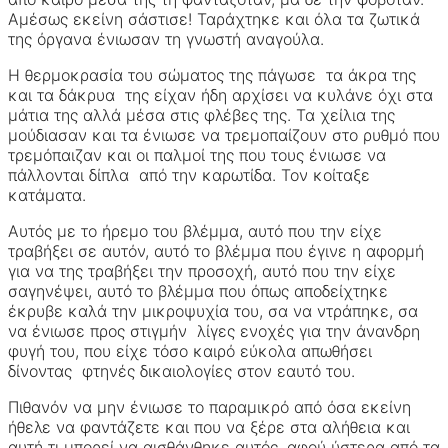
Αμέσως εκείνη σάστισε! Ταράχτηκε και όλα τα ζωτικά
της όργανα ένιωσαν τη γνωστή αναγούλα.
Η θερμοκρασία του σώματος της πάγωσε τα άκρα της
και τα δάκρυα της είχαν ήδη αρχίσει να κυλάνε όχι στα
μάτια της αλλά μέσα στις φλέβες της. Τα χείλια της
μούδιασαν και τα ένιωσε να τρεμοπαίζουν στο ρυθμό που
τρεμόπαιζαν και οι παλμοί της που τους ένιωσε να
πάλλονται δίπλα από την καρωτίδα. Τον κοίταξε
κατάματα.
Αυτός με το ήρεμο του βλέμμα, αυτό που την είχε
τραβήξει σε αυτόν, αυτό το βλέμμα που έγινε η αφορμή
για να της τραβήξει την προσοχή, αυτό που την είχε
σαγηνέψει, αυτό το βλέμμα που όπως αποδείχτηκε
έκρυβε καλά την μικροψυχία του, σα να ντράπηκε, σα
να ένιωσε προς στιγμήν λίγες ενοχές για την άνανδρη
φυγή του, που είχε τόσο καιρό εύκολα απωθήσει
δίνοντας φτηνές δικαιολογίες στον εαυτό του.
Πιθανόν να μην ένιωσε το παραμικρό από όσα εκείνη
ήθελε να φαντάζετε και που να ξέρε στα αλήθεια και
αυτή τι μπορεί να αισθάνθηκε αυτός, αφού ύστερα από τα