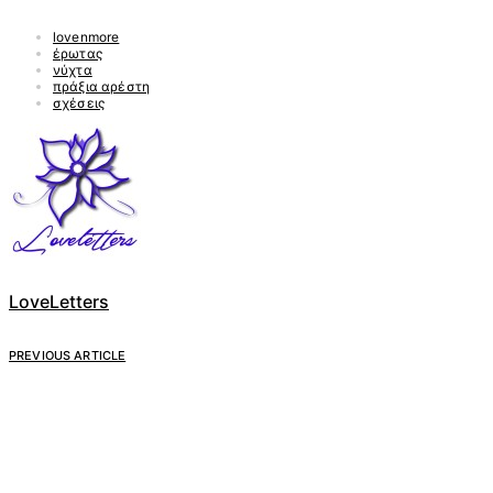
lovenmore
έρωτας
νύχτα
πράξια αρέστη
σχέσεις
LoveLetters
PREVIOUS ARTICLE