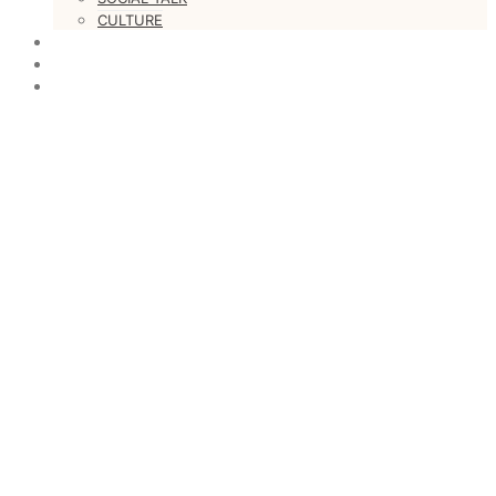
CULTURE
LOVESTARS
WRITERS
WEB RADIO