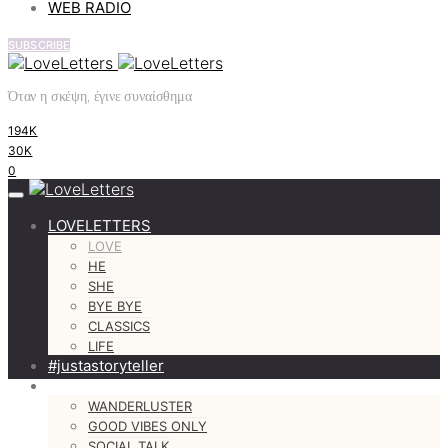
WEB RADIO
SUBSCRIBE
Όταν η σκέψη, έγινε συναίσθημα
194K
30K
0
LOVELETTERS
LOVE
HE
SHE
BYE BYE
CLASSICS
LIFE
#justastoryteller
MORE
WANDERLUSTER
GOOD VIBES ONLY
SOCIAL TALK