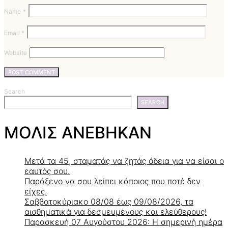
Name
*
Email
*
Website
Search
SEARCH
ΜΟΛΙΣ ΑΝΕΒΗΚΑΝ
Μετά τα 45, σταματάς να ζητάς άδεια για να είσαι ο
εαυτός σου.
Παράξενο να σου λείπει κάποιος που ποτέ δεν
είχες.
Σαββατοκύριακο 08/08 έως 09/08/2026, τα
αισθηματικά για δεσμευμένους και ελεύθερους!
Παρασκευή 07 Αυγούστου 2026: Η σημερινή ημέρα