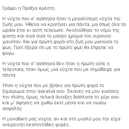
Γράφει η Πράξια Αρέστη
Η νύχτα που σ’ αγάπησα ήταν η μεγαλύτερη νύχτα της
ζωής μου. Ήθελα να κρατήσει για πάντα, μα όπως όλα τα
ωραία έτσι κι αυτή τελείωσε. Ακολούθησε το νόμο της
φύσης και σιγά σιγά το μαύρο χρώμα του ουρανού
χανόταν. Και για πρώτη φορά στη ζωή μου μισούσα το
φως. Γιατί ήξερα ότι με το πρώτο φως θα έπρεπε να
φύγω.
Η νύχτα που σ’ αγάπησα δεν ήταν η πρώτη ούτε η
τελευταία, ήταν όμως, μια νύχτα που με σημάδεψε για
πάντα.
Ήταν η νύχτα που με βρήκε για πρώτη φορά το
ξημέρωμα στην αγκαλιά σου. Έκανες να μου γυρίσεις
την πλάτη, όμως, τελικά άνοιξες διάπλατα το χέρι σου
και μ’ άφησες να χωθώ εκεί μέσα και να νιώσω
ασφαλής.
Η μοναδική μας νύχτα, αν και στο μυαλό μου την είχα
ονειρευτεί εκατοντάδες φορές.