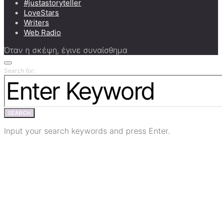
#justastoryteller
LoveStars
Writers
Web Radio
Όταν η σκέψη, έγινε συναίσθημα
Search for:
SEARCH
Input your search keywords and press Enter.