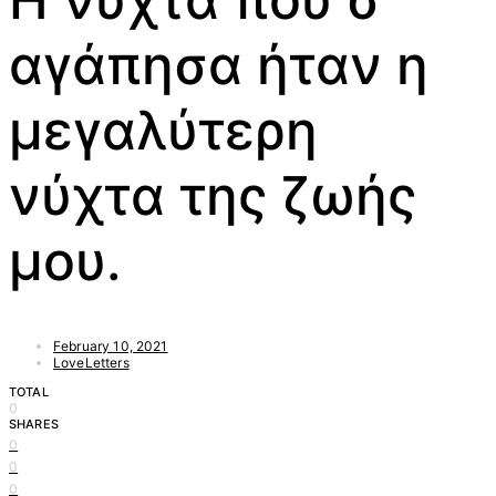
αγάπησα ήταν η
μεγαλύτερη
νύχτα της ζωής
μου.
February 10, 2021
LoveLetters
TOTAL
0
SHARES
0
0
0