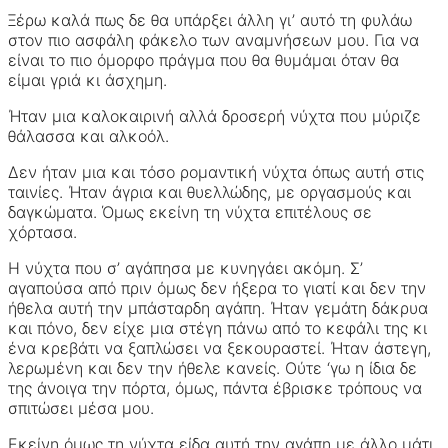
Ξέρω καλά πως δε θα υπάρξει άλλη γι’ αυτό τη φυλάω
στον πιο ασφάλη φάκελο των αναμνήσεων μου. Για να
είναι το πιο όμορφο πράγμα που θα θυμάμαι όταν θα
είμαι γριά κι άσχημη.
Ήταν μια καλοκαιρινή αλλά δροσερή νύχτα που μύριζε
θάλασσα και αλκοόλ.
Δεν ήταν μια και τόσο ρομαντική νύχτα όπως αυτή στις
ταινίες. Ήταν άγρια και θυελλώδης, με οργασμούς και
δαγκώματα. Όμως εκείνη τη νύχτα επιτέλους σε
χόρτασα.
Η νύχτα που σ’ αγάπησα με κυνηγάει ακόμη. Σ’
αγαπούσα από πριν όμως δεν ήξερα το γιατί και δεν την
ήθελα αυτή την μπάσταρδη αγάπη. Ήταν γεμάτη δάκρυα
και πόνο, δεν είχε μια στέγη πάνω από το κεφάλι της κι
ένα κρεβάτι να ξαπλώσει να ξεκουραστεί. Ήταν άστεγη,
λερωμένη και δεν την ήθελε κανείς. Ούτε ‘γω η ίδια δε
της άνοιγα την πόρτα, όμως, πάντα έβρισκε τρόπους να
σπιτώσει μέσα μου.
Εκείνη όμως τη νύχτα είδα αυτή την αγάπη με άλλο μάτι.