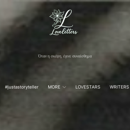
Όταν η σκέψη, έγινε συναίσθημα
#justastoryteller
MORE
LOVESTARS
WRITERS