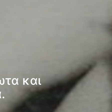
ωτα και
.