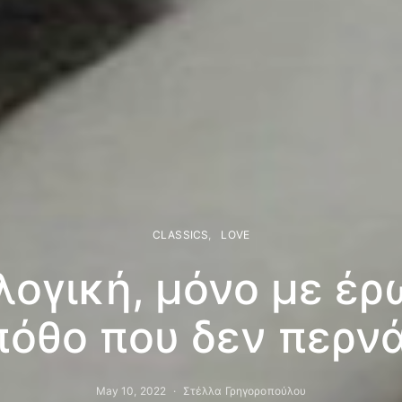
CLASSICS
LOVE
λογική, μόνο με έρ
πόθο που δεν περνά
May 10, 2022
Στέλλα Γρηγοροπούλου