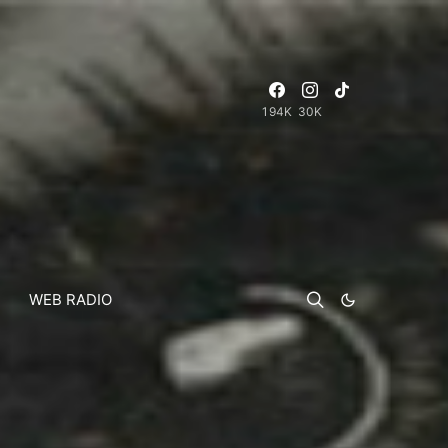
194K
30K
WEB RADIO