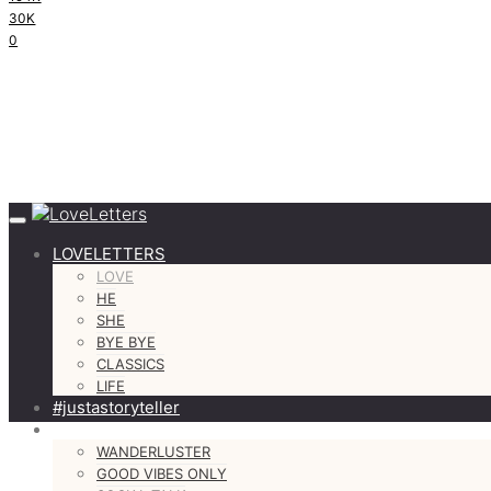
30K
0
LOVELETTERS
LOVE
HE
SHE
BYE BYE
CLASSICS
LIFE
#justastoryteller
MORE
WANDERLUSTER
GOOD VIBES ONLY