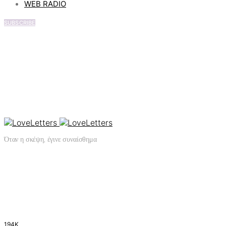
WEB RADIO
SUBSCRIBE
Όταν η σκέψη, έγινε συναίσθημα
194K