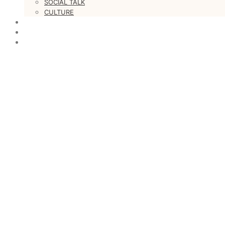
SOCIAL TALK
CULTURE
LOVESTARS
WRITERS
WEB RADIO