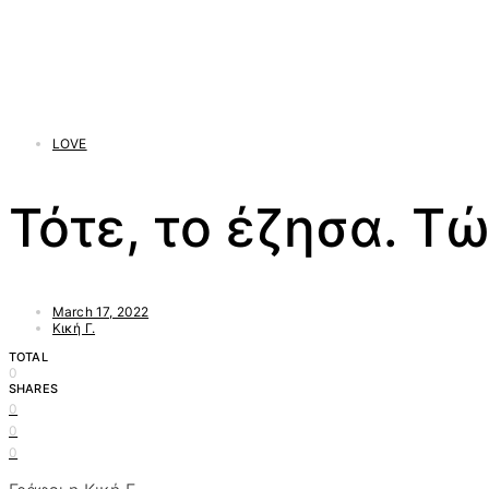
LOVE
Τότε, το έζησα. Τώ
March 17, 2022
Κική Γ.
TOTAL
0
SHARES
0
0
0