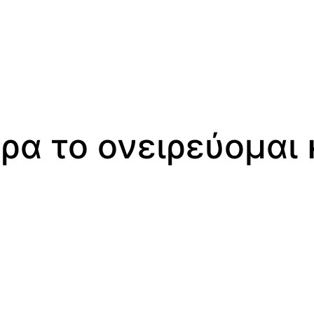
ρα το ονειρεύομαι 