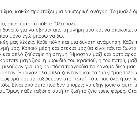
ο σώμα, καθώς προστάζει μια εσωτερική ανάγκη. Το μυαλό ό
α, απίστευτο το πάθος. Όλα πολύ!
 δυνατό για να σβήσει από τη μνήμη μου και να αποκοπεί 
 που μόνο εγώ μπορώ να δω.
κές μας λέξεις. Κάθε πόλη και μια δυνατή ανάμνηση. Κάθε 
ιγμή μας. Κάποια μέρη και στέκια μας θα είναι πάντα ζωντ
 και απλά ζούσαμε τη στιγμή. Ήμασταν μαζί και αυτό αρκο
κάστοτε μαγαζιού, η μυρωδιά του κρασιού, η του ποτού, μα
ν μιλούσαν για μας και πόσα τραγούδια τα κάναμε δικά μας.
ασταν. Έμειναν όλα απλά ζωντανά και το “μαζί “μας τελείωσ
ορφυρά και με ταξιδεύουν στο “τότε”. Τότε που όλα ήταν π
δι. Είναι από αυτά που δεν μπορείς να εξηγήσεις σ αυτή τη
. Όμως κάθε ταξίδι σ αυτή τη ζωή το ζεις τρεις φορές. Όταν