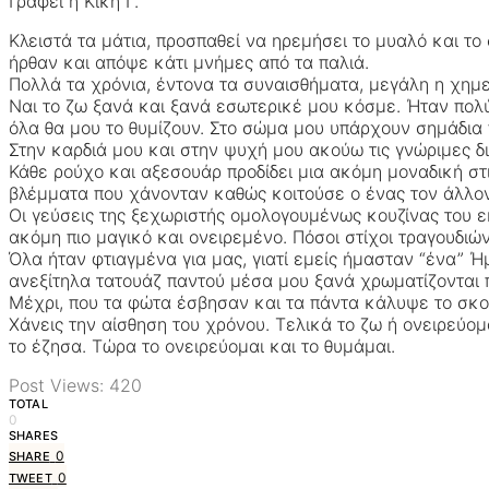
Γράφει η Κική Γ.
Κλειστά τα μάτια, προσπαθεί να ηρεμήσει το μυαλό και τ
ήρθαν και απόψε κάτι μνήμες από τα παλιά.
Πολλά τα χρόνια, έντονα τα συναισθήματα, μεγάλη η χημεί
Ναι το ζω ξανά και ξανά εσωτερικέ μου κόσμε. Ήταν πολύ
όλα θα μου το θυμίζουν. Στο σώμα μου υπάρχουν σημάδια
Στην καρδιά μου και στην ψυχή μου ακούω τις γνώριμες δι
Κάθε ρούχο και αξεσουάρ προδίδει μια ακόμη μοναδική στ
βλέμματα που χάνονταν καθώς κοιτούσε ο ένας τον άλλον
Οι γεύσεις της ξεχωριστής ομολογουμένως κουζίνας του ε
ακόμη πιο μαγικό και ονειρεμένο. Πόσοι στίχοι τραγουδιώ
Όλα ήταν φτιαγμένα για μας, γιατί εμείς ήμασταν “ένα” Ήμ
ανεξίτηλα τατουάζ παντού μέσα μου ξανά χρωματίζονται π
Μέχρι, που τα φώτα έσβησαν και τα πάντα κάλυψε το σκοτά
Χάνεις την αίσθηση του χρόνου. Τελικά το ζω ή ονειρεύομαι
το έζησα. Τώρα το ονειρεύομαι και το θυμάμαι.
Post Views:
420
TOTAL
0
SHARES
0
SHARE
0
TWEET