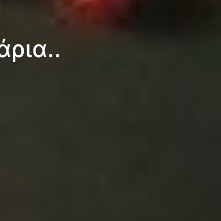
ρια..