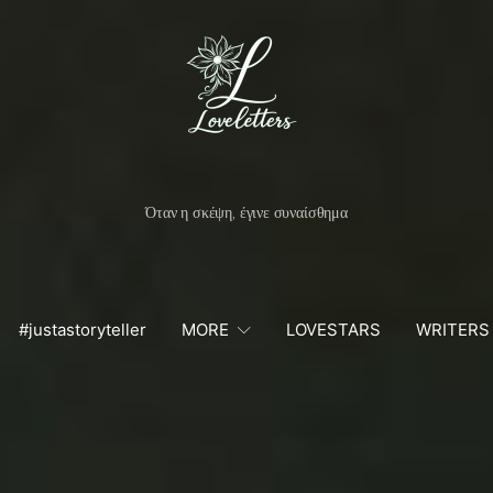
Όταν η σκέψη, έγινε συναίσθημα
#justastoryteller
MORE
LOVESTARS
WRITERS