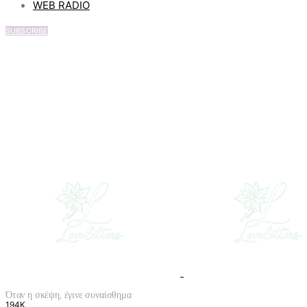
WEB RADIO
SUBSCRIBE
Όταν η σκέψη, έγινε συναίσθημα
194K