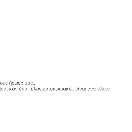
τους ήρωες μας..
ίναι καν ένα τέλος εντυπωσιακό.. είναι ένα τέλος