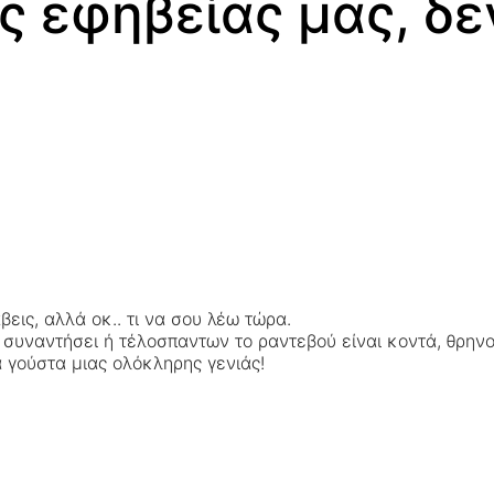
ς εφηβείας μας, δε
εις, αλλά οκ.. τι να σου λέω τώρα.
ν συναντήσει ή τέλοσπαντων το ραντεβού είναι κοντά, θρην
 γούστα μιας ολόκληρης γενιάς!