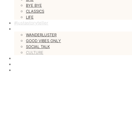
BYE BYE
CLASSICS
LIFE
#justastoryteller
MORE
WANDERLUSTER
GOOD VIBES ONLY
SOCIAL TALK
CULTURE
LOVESTARS
WRITERS
WEB RADIO