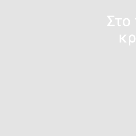
Στο
κρ