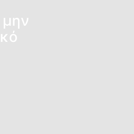
 μην
ικό