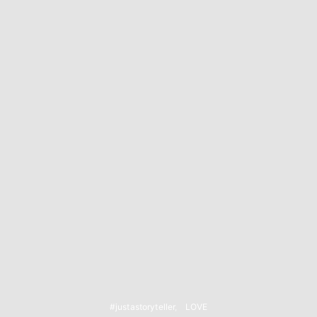
#justastoryteller
LOVE