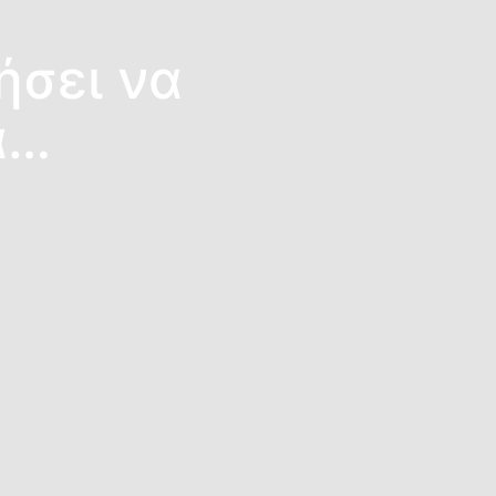
ήσει να
ά…