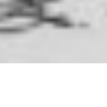
Γράφει η Βάσω Θεοδωρίδου
Μερόνυχτα περίμενα ένα μήνυμά σου.
Ένα σημάδι πως και γω τριγυρνάω μέσα στο μυαλό
σου.