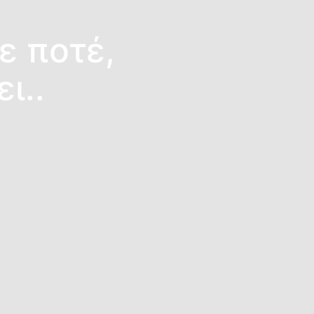
ε ποτέ,
ι..