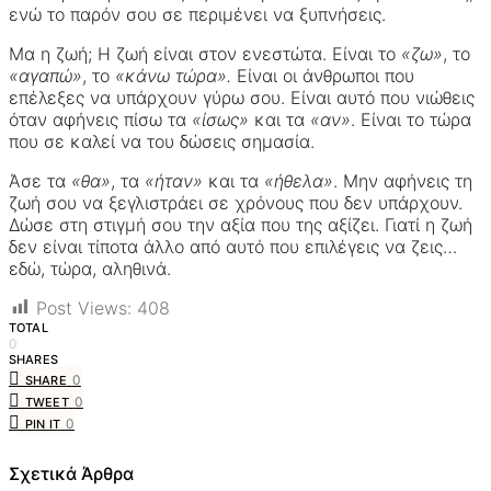
ενώ το παρόν σου σε περιμένει να ξυπνήσεις.
Μα η ζωή; Η ζωή είναι στον ενεστώτα. Είναι το
«ζω»
, το
«αγαπώ»
, το
«κάνω τώρα».
Είναι οι άνθρωποι που
επέλεξες να υπάρχουν γύρω σου. Είναι αυτό που νιώθεις
όταν αφήνεις πίσω τα
«ίσως»
και τα
«αν»
. Είναι το τώρα
που σε καλεί να του δώσεις σημασία.
Άσε τα
«θα»
, τα
«ήταν»
και τα
«ήθελα»
. Μην αφήνεις τη
ζωή σου να ξεγλιστράει σε χρόνους που δεν υπάρχουν.
Δώσε στη στιγμή σου την αξία που της αξίζει. Γιατί η ζωή
δεν είναι τίποτα άλλο από αυτό που επιλέγεις να ζεις…
εδώ, τώρα, αληθινά.
Post Views:
408
TOTAL
0
SHARES
0
SHARE
0
TWEET
0
PIN IT
Σχετικά Άρθρα