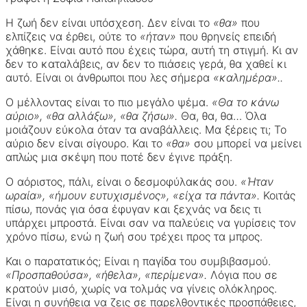
Η ζωή δεν είναι υπόσχεση. Δεν είναι το
«θα»
που
ελπίζεις να έρθει, ούτε το
«ήταν»
που θρηνείς επειδή
χάθηκε. Είναι αυτό που έχεις τώρα, αυτή τη στιγμή. Κι αν
δεν το καταλάβεις, αν δεν το πιάσεις γερά, θα χαθεί κι
αυτό. Είναι οι άνθρωποι που λες σήμερα
«καλημέρα»..
Ο μέλλοντας είναι το πιο μεγάλο ψέμα.
«Θα το κάνω
αύριο», «θα αλλάξω», «θα ζήσω».
Θα, θα, θα… Όλα
μοιάζουν εύκολα όταν τα αναβάλλεις. Μα ξέρεις τι; Το
αύριο δεν είναι σίγουρο. Και το
«θα»
σου μπορεί να μείνει
απλώς μια σκέψη που ποτέ δεν έγινε πράξη.
Ο αόριστος, πάλι, είναι ο δεσμοφύλακάς σου.
«Ήταν
ωραία», «ήμουν ευτυχισμένος», «είχα τα πάντα».
Κοιτάς
πίσω, πονάς για όσα έφυγαν και ξεχνάς να δεις τι
υπάρχει μπροστά. Είναι σαν να παλεύεις να γυρίσεις τον
χρόνο πίσω, ενώ η ζωή σου τρέχει προς τα μπρος.
Και ο παρατατικός; Είναι η παγίδα του συμβιβασμού.
«Προσπαθούσα», «ήθελα», «περίμενα».
Λόγια που σε
κρατούν μισό, χωρίς να τολμάς να γίνεις ολόκληρος.
Είναι η συνήθεια να ζεις σε παρελθοντικές προσπάθειες,