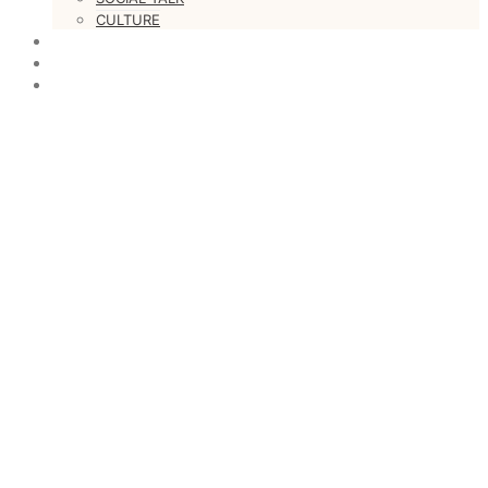
CULTURE
LOVESTARS
WRITERS
WEB RADIO