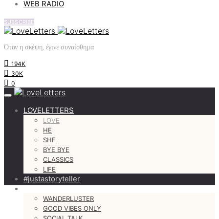
WEB RADIO
SUBSCRIBE
Όταν η σκέψη, έγινε συναίσθημα
194K
30K
0
LOVELETTERS
LOVE
HE
SHE
BYE BYE
CLASSICS
LIFE
#justastoryteller
MORE
WANDERLUSTER
GOOD VIBES ONLY
SOCIAL TALK