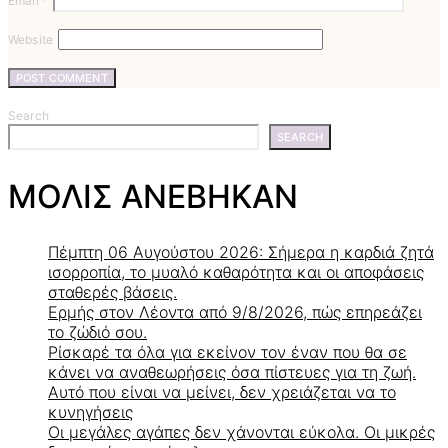
Email
*
Website
Search
SEARCH
ΜΟΛΙΣ ΑΝΕΒΗΚΑΝ
Πέμπτη 06 Αυγούστου 2026: Σήμερα η καρδιά ζητά
ισορροπία, το μυαλό καθαρότητα και οι αποφάσεις
σταθερές βάσεις.
Ερμής στον Λέοντα από 9/8/2026, πώς επηρεάζει
το ζώδιό σου.
Ρίσκαρέ τα όλα για εκείνον τον έναν που θα σε
κάνει να αναθεωρήσεις όσα πίστευες για τη ζωή.
Αυτό που είναι να μείνει, δεν χρειάζεται να το
κυνηγήσεις
Οι μεγάλες αγάπες δεν χάνονται εύκολα. Οι μικρές