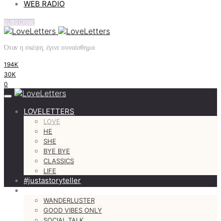
WEB RADIO
SUBSCRIBE
Όταν η σκέψη, έγινε συναίσθημα
194K
30K
0
LOVELETTERS
LOVE
HE
SHE
BYE BYE
CLASSICS
LIFE
#justastoryteller
MORE
WANDERLUSTER
GOOD VIBES ONLY
SOCIAL TALK