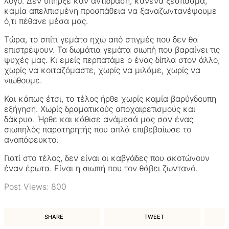
λόγο. Δεν υπήρξε καν αντίδραση, κανένα ξέσπασμα,
καμία απελπισμένη προσπάθεια να ξαναζωντανέψουμε
ό,τι πέθανε μέσα μας.
Τώρα, το σπίτι γεμάτο ηχώ από στιγμές που δεν θα
επιστρέψουν. Τα δωμάτια γεμάτα σιωπή που βαραίνει τις
ψυχές μας. Κι εμείς περπατάμε ο ένας δίπλα στον άλλο,
χωρίς να κοιταζόμαστε, χωρίς να μιλάμε, χωρίς να
νιώθουμε.
Και κάπως έτσι, το τέλος ήρθε χωρίς καμία βαρύγδουπη
εξήγηση. Χωρίς δραματικούς αποχαιρετισμούς και
δάκρυα. Ήρθε και κάθισε ανάμεσά μας σαν ένας
σιωπηλός παρατηρητής που απλά επιβεβαίωσε το
αναπόφευκτο.
Γιατί στο τέλος, δεν είναι οι καβγάδες που σκοτώνουν
έναν έρωτα. Είναι η σιωπή που τον θάβει ζωντανό.
Post Views:
800
SHARE
TWEET