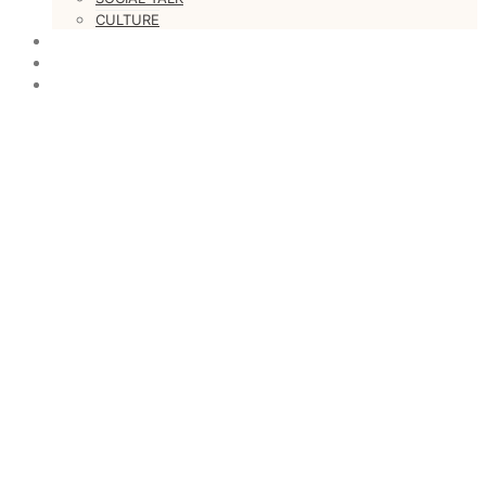
CULTURE
LOVESTARS
WRITERS
WEB RADIO