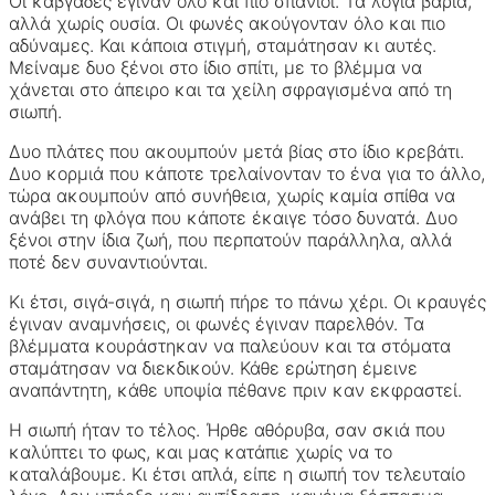
Οι καβγάδες έγιναν όλο και πιο σπάνιοι. Τα λόγια βαριά,
αλλά χωρίς ουσία. Οι φωνές ακούγονταν όλο και πιο
αδύναμες. Και κάποια στιγμή, σταμάτησαν κι αυτές.
Μείναμε δυο ξένοι στο ίδιο σπίτι, με το βλέμμα να
χάνεται στο άπειρο και τα χείλη σφραγισμένα από τη
σιωπή.
Δυο πλάτες που ακουμπούν μετά βίας στο ίδιο κρεβάτι.
Δυο κορμιά που κάποτε τρελαίνονταν το ένα για το άλλο,
τώρα ακουμπούν από συνήθεια, χωρίς καμία σπίθα να
ανάβει τη φλόγα που κάποτε έκαιγε τόσο δυνατά. Δυο
ξένοι στην ίδια ζωή, που περπατούν παράλληλα, αλλά
ποτέ δεν συναντιούνται.
Κι έτσι, σιγά-σιγά, η σιωπή πήρε το πάνω χέρι. Οι κραυγές
έγιναν αναμνήσεις, οι φωνές έγιναν παρελθόν. Τα
βλέμματα κουράστηκαν να παλεύουν και τα στόματα
σταμάτησαν να διεκδικούν. Κάθε ερώτηση έμεινε
αναπάντητη, κάθε υποψία πέθανε πριν καν εκφραστεί.
Η σιωπή ήταν το τέλος. Ήρθε αθόρυβα, σαν σκιά που
καλύπτει το φως, και μας κατάπιε χωρίς να το
καταλάβουμε. Κι έτσι απλά, είπε η σιωπή τον τελευταίο