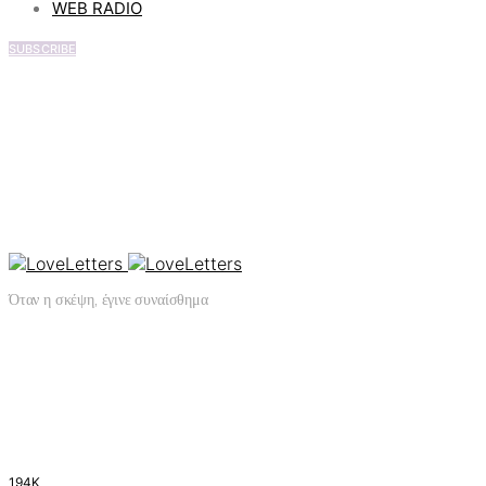
WEB RADIO
SUBSCRIBE
Όταν η σκέψη, έγινε συναίσθημα
194K