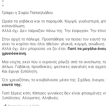
0
Γράφει η Σοφία Παπαηλιάδου
Ωραία τα γοβάκια και το παραμύθι. Κομψά, γυαλιστερά, 
κατανάλωση.
Αλλά όχι. Δεν ταίριαζαν πάνω της. Την έσφιγγαν. Την έπνι
Στην αρχή το πάλεψε. Προσπάθησε να πείσει τον εαυτό τη
γίνει το κορίτσι που όλοι ήθελαν: γλυκιά, κομψή, ανώδυνη.
Αλλά όχι. Δεν μπορούσε να ζει έτσι.
Γιατί τα μεγάλα όνε
χρυσόσκονη.
Μια νύχτα, εκεί που ο ουρανός ράγιζε από τα ανείπωτα, 
άλλων. Γοβάκια, προσδοκίες, ψεύτικες αγκαλιές και αχρεί
Και έφυγε ξυπόλητη.
Ό,τι χρειαζόταν, το κουβαλούσε μέσα της. Σχέδια, όνειρα, 
εαυτό της.
Γιατί ξέρεις κάτι; Κάποιες γυναίκες δεν είναι φτιαγμένε
Ξυπόλητες. Αλύγιστες. Αληθινές.