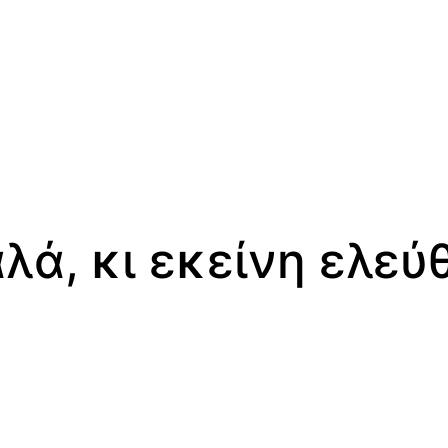
λά, κι εκείνη ελεύθ