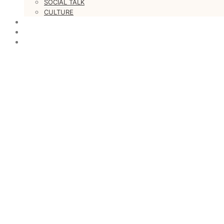
SOCIAL TALK
CULTURE
LOVESTARS
WRITERS
WEB RADIO