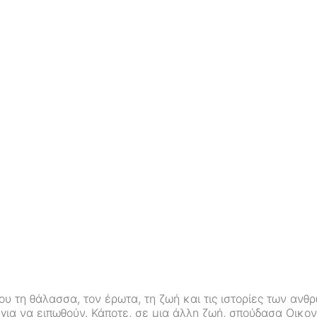
τη θάλασσα, τον έρωτα, τη ζωή και τις ιστορίες των ανθρώ
η για να ειπωθούν. Κάποτε, σε μια άλλη ζωή, σπούδασα Οικ