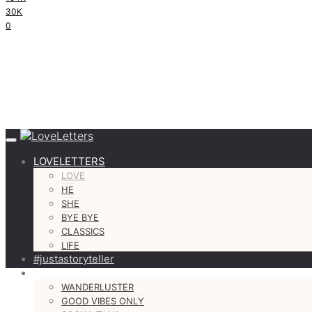
30K
0
LOVELETTERS
LOVE
HE
SHE
BYE BYE
CLASSICS
LIFE
#justastoryteller
MORE
WANDERLUSTER
GOOD VIBES ONLY