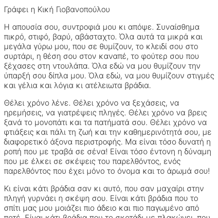
Γράφει η Κική Γιοβανοπούλου
Η απουσία σου, συντροφιά μου κι απόψε. Συναίσθημα
πικρό, στιφό, βαρύ, αβάσταχτο. Όλα αυτά τα μικρά και
μεγάλα γύρω μου, που σε θυμίζουν, το κλειδί σου στο
συρτάρι, η θέση σου στον καναπέ, το φούτερ σου που
ξέχασες στη ντουλάπα. Όλα εδώ να μου θυμίζουν την
ύπαρξή σου δίπλα μου. Όλα εδώ, να μου θυμίζουν στιγμές
και γέλια και λόγια κι ατέλειωτα βράδια.
Θέλει χρόνο λένε. Θέλει χρόνο να ξεχάσεις, να
ηρεμήσεις, να γιατρέψεις πληγές. Θέλει χρόνο να βρεις
ξανά το μονοπάτι και τα πατήματά σου. Θέλει χρόνο να
φτιάξεις και πάλι τη ζωή και την καθημερινότητά σου, με
διαφορετικό άξονα περιστροφής. Μα είναι τόσο δυνατή η
ροπή που με τραβά σε σένα! Είναι τόσο έντονη η δύναμη
που με έλκει σε σκέψεις του παρελθόντος, ενός
παρελθόντος που έχει μόνο το όνομα και το άρωμά σου!
Κι είναι κάτι βράδια σαν κι αυτό, που σαν μαχαίρι στην
πληγή γυρνάει η σκέψη σου. Είναι κάτι βράδια που το
σπίτι μας μου μοιάζει πιο άδειο και πιο παγωμένο από
ποτέ. Είναι κάτι βράδια που το σκοτάδι με πλακώνει, που