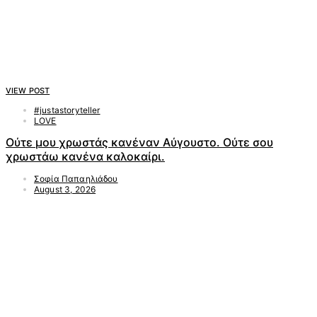
VIEW POST
#justastoryteller
LOVE
Ούτε μου χρωστάς κανέναν Αύγουστο. Ούτε σου
χρωστάω κανένα καλοκαίρι.
Σοφία Παπαηλιάδου
August 3, 2026