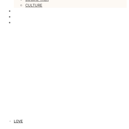
CULTURE
LOVESTARS
WRITERS
WEB RADIO
LOVE