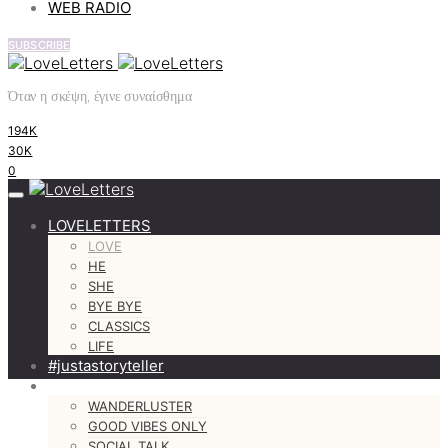
WEB RADIO
SUBSCRIBE
Όταν η σκέψη, έγινε συναίσθημα
194K
30K
0
LOVELETTERS
LOVE
HE
SHE
BYE BYE
CLASSICS
LIFE
#justastoryteller
MORE
WANDERLUSTER
GOOD VIBES ONLY
SOCIAL TALK