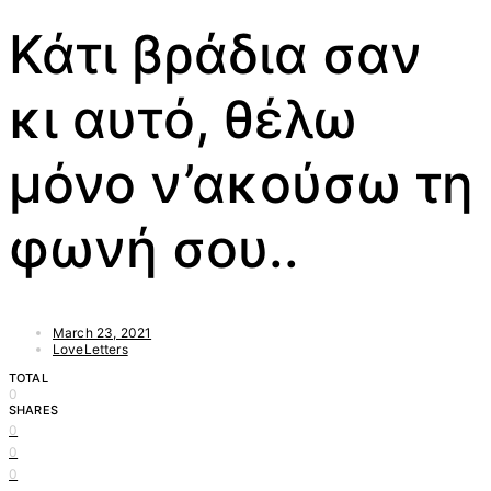
Κάτι βράδια σαν
κι αυτό, θέλω
μόνο ν’ακούσω τη
φωνή σου..
March 23, 2021
LoveLetters
TOTAL
0
SHARES
0
0
0