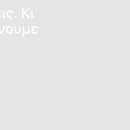
ις. Κι
ίνουμε