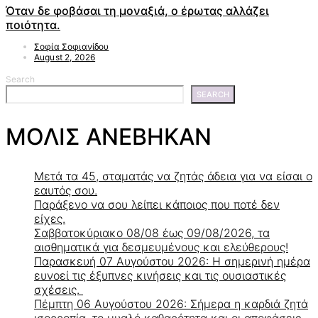
Όταν δε φοβάσαι τη μοναξιά, ο έρωτας αλλάζει
ποιότητα.
Σοφία Σοφιανίδου
August 2, 2026
Search
SEARCH
ΜΟΛΙΣ ΑΝΕΒΗΚΑΝ
Μετά τα 45, σταματάς να ζητάς άδεια για να είσαι ο
εαυτός σου.
Παράξενο να σου λείπει κάποιος που ποτέ δεν
είχες.
Σαββατοκύριακο 08/08 έως 09/08/2026, τα
αισθηματικά για δεσμευμένους και ελεύθερους!
Παρασκευή 07 Αυγούστου 2026: Η σημερινή ημέρα
ευνοεί τις έξυπνες κινήσεις και τις ουσιαστικές
σχέσεις.
Πέμπτη 06 Αυγούστου 2026: Σήμερα η καρδιά ζητά