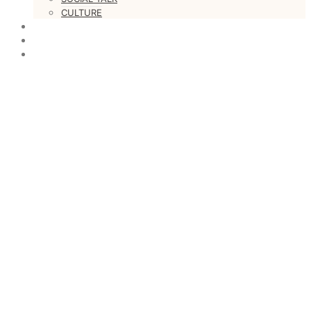
CULTURE
LOVESTARS
WRITERS
WEB RADIO