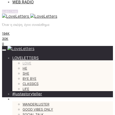
WEB RADIO
SUBSCRIBE
Όταν η σκέψη, έγινε συναίσθημα
194K
30K
0
LOVELETTERS
LOVE
HE
SHE
BYE BYE
CLASSICS
LIFE
#justastoryteller
MORE
WANDERLUSTER
GOOD VIBES ONLY
SOCIAL TALK