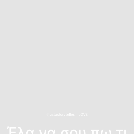
#justastoryteller
LOVE
Έλα να σου πω τι