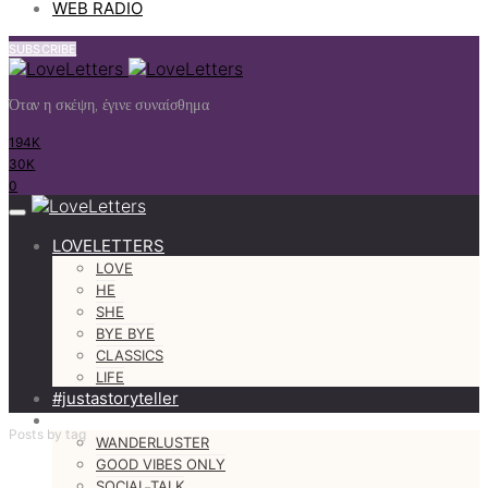
WEB RADIO
SUBSCRIBE
Όταν η σκέψη, έγινε συναίσθημα
194K
30K
0
LOVELETTERS
LOVE
HE
SHE
BYE BYE
CLASSICS
LIFE
#justastoryteller
MORE
Posts by tag
WANDERLUSTER
GOOD VIBES ONLY
SOCIAL TALK