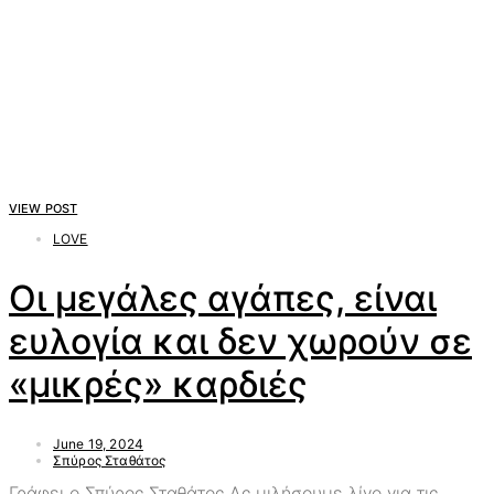
VIEW POST
LOVE
Οι μεγάλες αγάπες, είναι
ευλογία και δεν χωρούν σε
«μικρές» καρδιές
June 19, 2024
Σπύρος Σταθάτος
Γράφει ο Σπύρος Σταθάτος Ας μιλήσουμε λίγο για τις