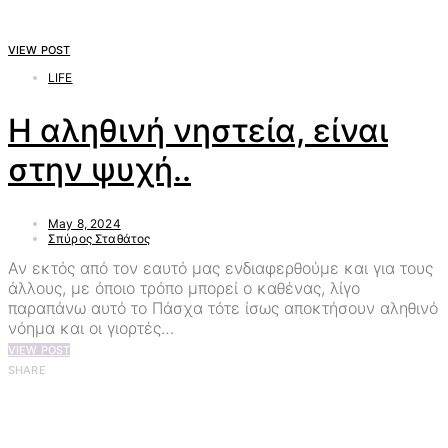
VIEW POST
LIFE
Η αληθινή νηστεία, είναι
στην ψυχή..
May 8, 2024
Σπύρος Σταθάτος
Αν εκτός από τον εαυτό μας ενδιαφερθούμε και για τους
άλλους, με όποιο τρόπο μπορεί ο καθένας, λίγο
παραπάνω αυτό το Πάσχα τότε ίσως αποκτήσουν αληθινό
νόημα και οι γιορτές…
VIEW POST
SHARE