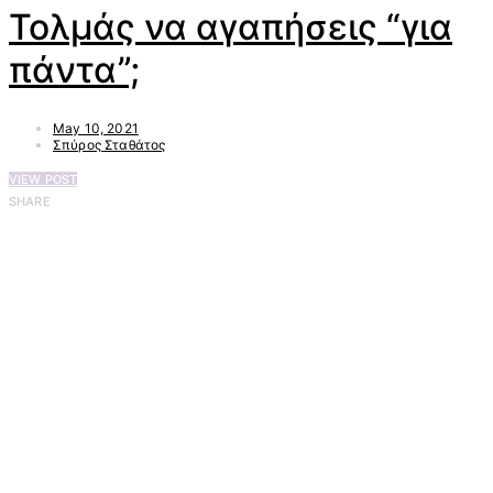
Τολμάς να αγαπήσεις “για
πάντα”;
May 10, 2021
Σπύρος Σταθάτος
VIEW POST
SHARE