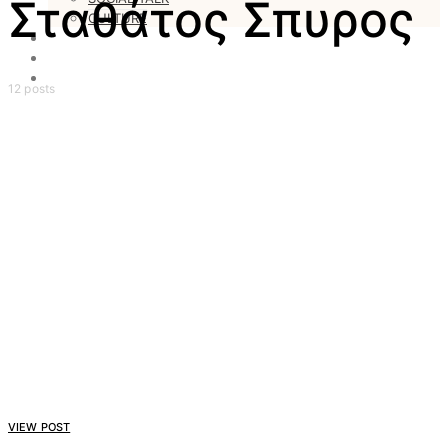
Σταθάτος Σπυρος
CULTURE
LOVESTARS
WRITERS
WEB RADIO
12 posts
VIEW POST