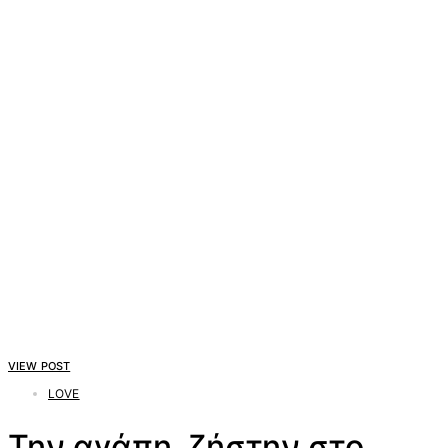
VIEW POST
LOVE
Την αγάπη, ζήστην στο