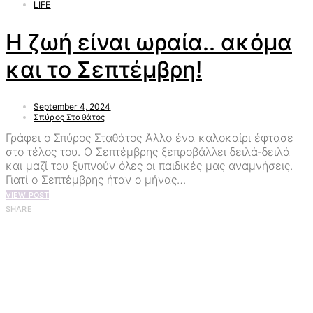
LIFE
H ζωή είναι ωραία.. ακόμα
και το Σεπτέμβρη!
September 4, 2024
Σπύρος Σταθάτος
Γράφει ο Σπύρος Σταθάτος Άλλο ένα καλοκαίρι έφτασε
στο τέλος του. Ο Σεπτέμβρης ξεπροβάλλει δειλά-δειλά
και μαζί του ξυπνούν όλες οι παιδικές μας αναμνήσεις.
Γιατί ο Σεπτέμβρης ήταν ο μήνας…
VIEW POST
SHARE