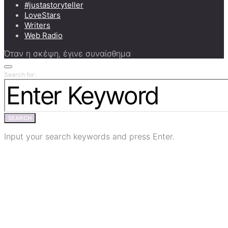
#justastoryteller
LoveStars
Writers
Web Radio
Όταν η σκέψη, έγινε συναίσθημα
Search for:
SEARCH
Input your search keywords and press Enter.