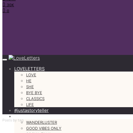
30K
0
LOVELETTERS
LOVE
HE
SHE
BYE BYE
CLASSICS
LIFE
#justastoryteller
MORE
Posts by tag
WANDERLUSTER
GOOD VIBES ONLY