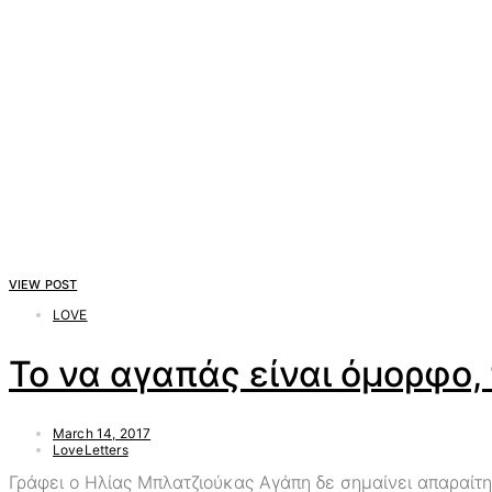
VIEW POST
LOVE
Το να αγαπάς είναι όμορφο,
March 14, 2017
LoveLetters
Γράφει ο Ηλίας Μπλατζιούκας Αγάπη δε σημαίνει απαραίτητα