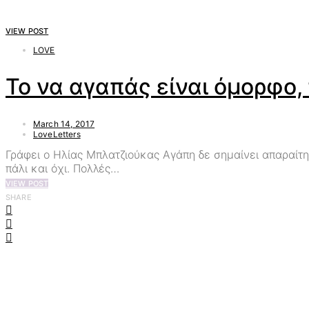
VIEW POST
LOVE
Το να αγαπάς είναι όμορφο,
March 14, 2017
LoveLetters
Γράφει ο Ηλίας Μπλατζιούκας Αγάπη δε σημαίνει απαραίτητα
πάλι και όχι. Πολλές…
VIEW POST
SHARE