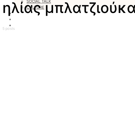
SOCIAL TALK
ηλίας μπλατζιούκ
CULTURE
LOVESTARS
WRITERS
WEB RADIO
5 posts