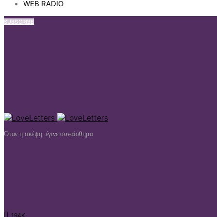
WEB RADIO
SUBSCRIBE
Όταν η σκέψη, έγινε συναίσθημα
194K