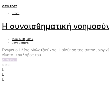
VIEW POST
LOVE
Η συναισθηματική νοημοσύνη
March 28, 2017
LoveLetters
Γράφει ο Ηλίας Μπλατζιούκας Η αίσθηση της αυτοκυριαρχία
γίνεται «σκλάβος του…
VIEW POST
SHARE