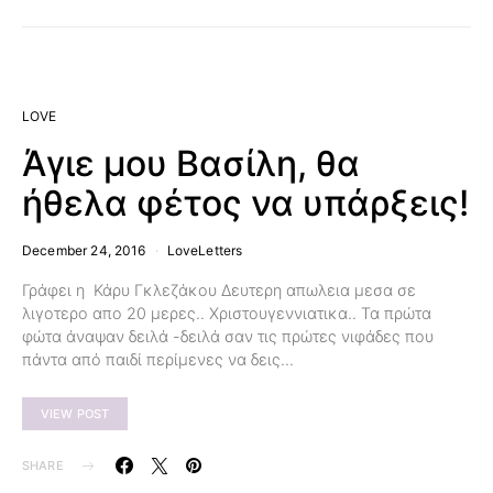
LOVE
Άγιε μου Βασίλη, θα
ήθελα φέτος να υπάρξεις!
December 24, 2016
LoveLetters
Γράφει η Κάρυ Γκλεζάκου Δευτερη απωλεια μεσα σε
λιγοτερο απο 20 μερες.. Χριστουγεννιατικα.. Τα πρώτα
φώτα άναψαν δειλά -δειλά σαν τις πρώτες νιφάδες που
πάντα από παιδί περίμενες να δεις…
VIEW POST
SHARE