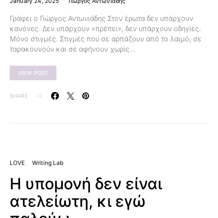
January 24, 2025
Γιώργος Αντωνιάδης
Γράφει ο Γιώργος Αντωνιάδης Στον έρωτα δεν υπάρχουν
κανόνες. Δεν υπάρχουν «πρέπει», δεν υπάρχουν οδηγίες.
Μόνο στιγμές. Στιγμές που σε αρπάζουν από το λαιμό, σε
ταρακουνούν και σε αφήνουν χωρίς…
VIEW POST
SHARE
LOVE
Writing Lab
Η υπομονή δεν είναι
ατελείωτη, κι εγώ