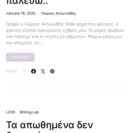
παλεύω..
January 18, 2025
Γιώργος Αντωνιάδης
Γράφει ο Γιώργος Αντωνιάδης Κάθε φορά που φεύγεις, ο
χρόνος γίνεται ορκισμένος εχθρός μου. Οι μέρες τραβούν
σαν λάστιχο και οι νύχτες με γδέρνουν. Ψάχνω μέσα μου
την υπομονή, να…
VIEW POST
SHARE
LOVE
Writing Lab
Τα απωθημένα δεν