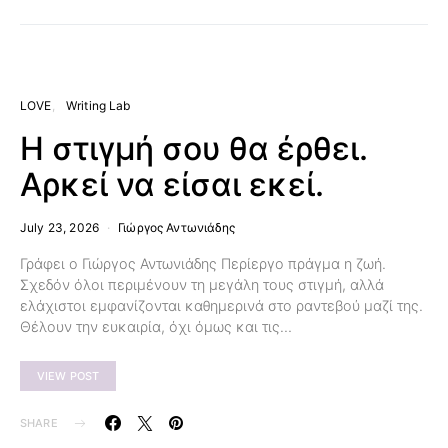
LOVE
Writing Lab
Η στιγμή σου θα έρθει.
Αρκεί να είσαι εκεί.
July 23, 2026
Γιώργος Αντωνιάδης
Γράφει ο Γιώργος Αντωνιάδης Περίεργο πράγμα η ζωή.
Σχεδόν όλοι περιμένουν τη μεγάλη τους στιγμή, αλλά
ελάχιστοι εμφανίζονται καθημερινά στο ραντεβού μαζί της.
Θέλουν την ευκαιρία, όχι όμως και τις…
VIEW POST
SHARE