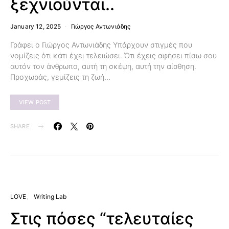
ξεχνιούνται..
January 12, 2025
Γιώργος Αντωνιάδης
Γράφει ο Γιώργος Αντωνιάδης Υπάρχουν στιγμές που
νομίζεις ότι κάτι έχει τελειώσει. Ότι έχεις αφήσει πίσω σου
αυτόν τον άνθρωπο, αυτή τη σκέψη, αυτή την αίσθηση.
Προχωράς, γεμίζεις τη ζωή…
VIEW POST
SHARE
LOVE
Writing Lab
Στις πόσες “τελευταίες