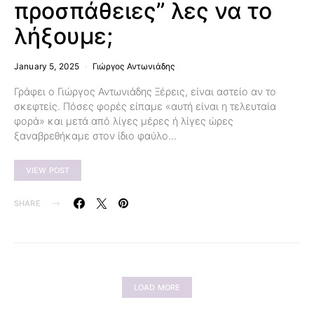
προσπάθειες” λες να το
λήξουμε;
January 5, 2025
Γιώργος Αντωνιάδης
Γράφει ο Γιώργος Αντωνιάδης Ξέρεις, είναι αστείο αν το
σκεφτείς. Πόσες φορές είπαμε «αυτή είναι η τελευταία
φορά» και μετά από λίγες μέρες ή λίγες ώρες
ξαναβρεθήκαμε στον ίδιο φαύλο…
VIEW POST
SHARE
LOAD MORE