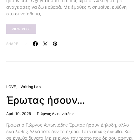
ήσουν εσύ. Όχι γιατί μου τα είπες ωραία. Αλλά γιατί με
ανάγκασες να δω καθαρά. Με έμαθες τι σημαίνει ευθύνη
στο συναίσθημα,…
VIEW POST
SHARE
LOVE
Writing Lab
Έρωτας ήσουν…
April 10, 2025
Γιώργος Αντωνιάδης
Γράφει ο Γιώργος Αντωνιάδης Έρωτας ήσουν.Δηλαδή, άλλο
ένα λάθος.Αλλά τότε δεν το ήξερα. Τότε απλώς ένιωθα. Και
σε ένιωθα δυνατά.Με εκείνον τον τρόπο που δε σου αφήνει