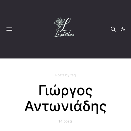
Posts by tag
Γιώργος
Αντωνιάδης
14 posts