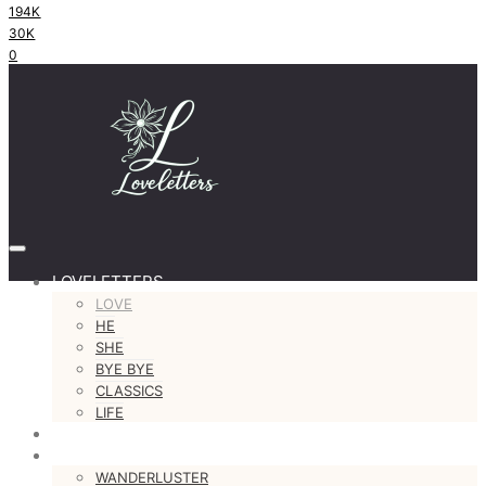
194K
30K
0
LOVELETTERS
LOVE
HE
SHE
BYE BYE
CLASSICS
LIFE
#justastoryteller
MORE
WANDERLUSTER