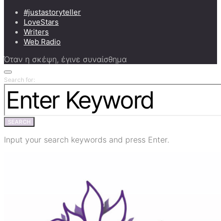
#justastoryteller
LoveStars
Writers
Web Radio
Όταν η σκέψη, έγινε συναίσθημα
Search for:
SEARCH
Input your search keywords and press Enter.